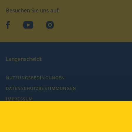
Besuchen Sie uns auf:
facebook
YouTube
Instagram
Langenscheidt
NUTZUNGSBEDINGUNGEN
DATENSCHUTZBESTIMMUNGEN
IMPRESSUM
PRIVATSPHÄRE-EINSTELLUNGEN
LATEINWÖRTERBUCH MIT CODE