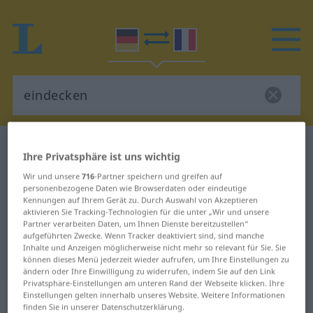
Deutsch-Französisch Wörterbuch
eindecken
Ihre Privatsphäre ist uns wichtig
Deutsch-Französisch Übersetzung
Wir und unsere
716
-Partner speichern und greifen auf
personenbezogene Daten wie Browserdaten oder eindeutige
für "eindecken"
Kennungen auf Ihrem Gerät zu. Durch Auswahl von Akzeptieren
aktivieren Sie Tracking-Technologien für die unter „Wir und unsere
Partner verarbeiten Daten, um Ihnen Dienste bereitzustellen“
"eindecken" Französisch
aufgeführten Zwecke. Wenn Tracker deaktiviert sind, sind manche
Inhalte und Anzeigen möglicherweise nicht mehr so relevant für Sie. Sie
Übersetzung
können dieses Menü jederzeit wieder aufrufen, um Ihre Einstellungen zu
ändern oder Ihre Einwilligung zu widerrufen, indem Sie auf den Link
Privatsphäre-Einstellungen am unteren Rand der Webseite klicken. Ihre
„eindecken“
: transitives Verb
Einstellungen gelten innerhalb unseres Website. Weitere Informationen
finden Sie in unserer Datenschutzerklärung.