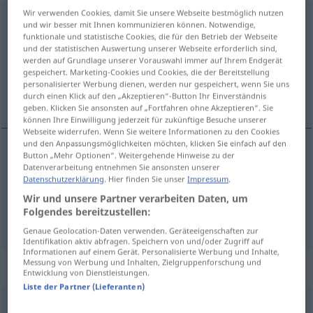
Wir verwenden Cookies, damit Sie unsere Webseite bestmöglich nutzen
eindecken
v/t
und wir besser mit Ihnen kommunizieren können. Notwendige,
funktionale und statistische Cookies, die für den Betrieb der Webseite
Übersicht aller Übersetzungen
und der statistischen Auswertung unserer Webseite erforderlich sind,
werden auf Grundlage unserer Vorauswahl immer auf Ihrem Endgerät
(Für mehr Details die Übersetzung anklicken/antippen)
gespeichert. Marketing-Cookies und Cookies, die der Bereitstellung
personalisierter Werbung dienen, werden nur gespeichert, wenn Sie uns
submerger de travail
durch einen Klick auf den „Akzeptieren“-Button Ihr Einverständnis
geben. Klicken Sie ansonsten auf „Fortfahren ohne Akzeptieren“. Sie
können Ihre Einwilligung jederzeit für zukünftige Besuche unserer
Webseite widerrufen. Wenn Sie weitere Informationen zu den Cookies
und den Anpassungsmöglichkeiten möchten, klicken Sie einfach auf den
Button „Mehr Optionen“. Weitergehende Hinweise zu der
Beispiele
Datenverarbeitung entnehmen Sie ansonsten unserer
jemanden mit
Arbeit
eindecken
UMG
Datenschutzerklärung
. Hier finden Sie unser
Impressum
.
Wir und unsere Partner verarbeiten Daten, um
submerger
qn
de
travail
Folgendes bereitzustellen:
Genaue Geolocation-Daten verwenden. Geräteeigenschaften zur
Identifikation aktiv abfragen. Speichern von und/oder Zugriff auf
Informationen auf einem Gerät. Personalisierte Werbung und Inhalte,
Messung von Werbung und Inhalten, Zielgruppenforschung und
„eindecken“
: reflexives Verb
Entwicklung von Dienstleistungen.
Liste der Partner (Lieferanten)
eindecken
v/r