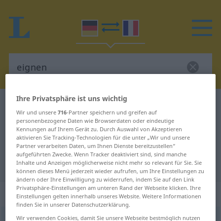
Ihre Privatsphäre ist uns wichtig
Deutsch-Französisch Wörterbuch
eignen
Wir und unsere
716
-Partner speichern und greifen auf
Deutsch-Französisch Übersetzung
personenbezogene Daten wie Browserdaten oder eindeutige
Kennungen auf Ihrem Gerät zu. Durch Auswahl von Akzeptieren
für "eignen"
aktivieren Sie Tracking-Technologien für die unter „Wir und unsere
Partner verarbeiten Daten, um Ihnen Dienste bereitzustellen“
aufgeführten Zwecke. Wenn Tracker deaktiviert sind, sind manche
"eignen" Französisch Übersetzung
Inhalte und Anzeigen möglicherweise nicht mehr so relevant für Sie. Sie
können dieses Menü jederzeit wieder aufrufen, um Ihre Einstellungen zu
ändern oder Ihre Einwilligung zu widerrufen, indem Sie auf den Link
Privatsphäre-Einstellungen am unteren Rand der Webseite klicken. Ihre
„eignen“
: transitives Verb
Einstellungen gelten innerhalb unseres Website. Weitere Informationen
finden Sie in unserer Datenschutzerklärung.
Wir verwenden Cookies, damit Sie unsere Webseite bestmöglich nutzen
eignen
[ˈaɪgnən]
v/t