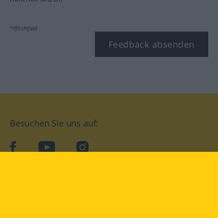
*Pflichtfeld
Feedback absenden
Besuchen Sie uns auf:
facebook
YouTube
Instagram
Langenscheidt