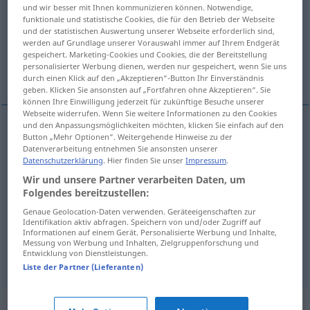
und wir besser mit Ihnen kommunizieren können. Notwendige,
funktionale und statistische Cookies, die für den Betrieb der Webseite
Übersicht aller Übersetzungen
und der statistischen Auswertung unserer Webseite erforderlich sind,
(Für mehr Details die Übersetzung anklicken/antippen)
werden auf Grundlage unserer Vorauswahl immer auf Ihrem Endgerät
gespeichert. Marketing-Cookies und Cookies, die der Bereitstellung
personalisierter Werbung dienen, werden nur gespeichert, wenn Sie uns
convenir
être apte
durch einen Klick auf den „Akzeptieren“-Button Ihr Einverständnis
geben. Klicken Sie ansonsten auf „Fortfahren ohne Akzeptieren“. Sie
können Ihre Einwilligung jederzeit für zukünftige Besuche unserer
Webseite widerrufen. Wenn Sie weitere Informationen zu den Cookies
und den Anpassungsmöglichkeiten möchten, klicken Sie einfach auf den
Beispiele
Button „Mehr Optionen“. Weitergehende Hinweise zu der
Datenverarbeitung entnehmen Sie ansonsten unserer
für
sich eignen
Datenschutzerklärung
. Hier finden Sie unser
Impressum
.
à
comme
convenir
(
)
,
(
)
Wir und unsere Partner verarbeiten Daten, um
Folgendes bereitzustellen:
Genaue Geolocation-Daten verwenden. Geräteeigenschaften zur
für
sich eignen
Person
Identifikation aktiv abfragen. Speichern von und/oder Zugriff auf
Informationen auf einem Gerät. Personalisierte Werbung und Inhalte,
a.
à
être
apte
(
)
Messung von Werbung und Inhalten, Zielgruppenforschung und
Entwicklung von Dienstleistungen.
Liste der Partner (Lieferanten)
Synonyme für "eignen"