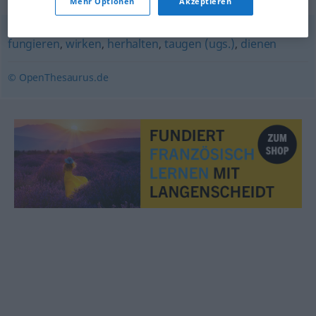
Mehr Optionen
Akzeptieren
fungieren
,
wirken
,
herhalten
,
taugen (ugs.)
,
dienen
© OpenThesaurus.de