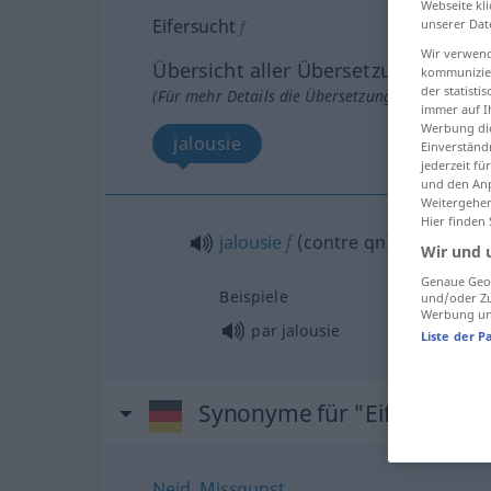
Webseite kli
Eifersucht
unserer Dat
f
Wir verwend
Übersicht aller Übersetzungen
kommunizier
der statist
(Für mehr Details die Übersetzung anklicken/an
immer auf I
Werbung die
jalousie
Einverständ
jederzeit f
und den Anp
Weitergehen
Hier finden
jalousie
f
(
contre
qn
)
Wir und 
Genaue Geol
Beispiele
und/oder Zu
Werbung und
par jalousie
Liste der P
Synonyme für "Eifersucht"
Neid
,
Missgunst