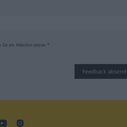
m Sie ein Häkchen setzen.*
Feedback absend
ook
YouTube
Instagram