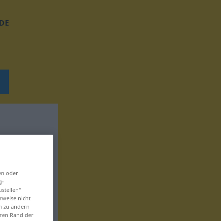
DE
en oder
g-
ustellen“
rweise nicht
en zu ändern
eren Rand der