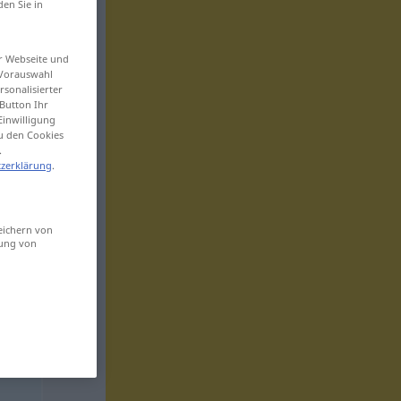
den Sie in
er Webseite und
 Vorauswahl
sonalisierter
Button Ihr
Einwilligung
zu den Cookies
.
zerklärung
.
eichern von
sung von