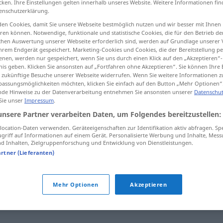
cken. Ihre Einstellungen gelten innerhalb unseres Website. Weitere Informationen fin
enschutzerklärung.
en Cookies, damit Sie unsere Webseite bestmöglich nutzen und wir besser mit Ihnen
en können. Notwendige, funktionale und statistische Cookies, die für den Betrieb d
ischen Auswertung unserer Webseite erforderlich sind, werden auf Grundlage unserer
tippen)
hrem Endgerät gespeichert. Marketing-Cookies und Cookies, die der Bereitstellung per
nen, werden nur gespeichert, wenn Sie uns durch einen Klick auf den „Akzeptieren“-
nis geben. Klicken Sie ansonsten auf „Fortfahren ohne Akzeptieren“. Sie können Ihre 
ür zukünftige Besuche unserer Webseite widerrufen. Wenn Sie weitere Informationen 
assungsmöglichkeiten möchten, klicken Sie einfach auf den Button „Mehr Optionen“
de Hinweise zu der Datenverarbeitung entnehmen Sie ansonsten unserer
Datenschut
 Sie unser
Impressum
.
Eifersucht
auf jemanden
unsere Partner verarbeiten Daten, um Folgendes bereitzustellen:
ocation-Daten verwenden. Geräteeigenschaften zur Identifikation aktiv abfragen. Sp
griff auf Informationen auf einem Gerät. Personalisierte Werbung und Inhalte, Mes
 Inhalten, Zielgruppenforschung und Entwicklung von Dienstleistungen.
aus Eifersucht
artner (Lieferanten)
Mehr Optionen
Akzeptieren