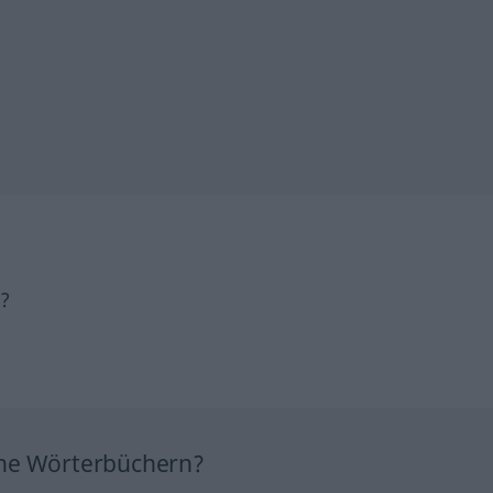
h?
ine Wörterbüchern?