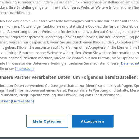
inwilligung zu widerrufen, indem Sie auf den Link Privatsphäre-Einstellungen am unt
cken. Ihre Einstellungen gelten innerhalb unseres Website. Weitere Informationen fin
enschutzerklärung.
en Cookies, damit Sie unsere Webseite bestmöglich nutzen und wir besser mit Ihnen
en können. Notwendige, funktionale und statistische Cookies, die für den Betrieb d
tippen)
ischen Auswertung unserer Webseite erforderlich sind, werden auf Grundlage unserer
hrem Endgerät gespeichert. Marketing-Cookies und Cookies, die der Bereitstellung per
nen, werden nur gespeichert, wenn Sie uns durch einen Klick auf den „Akzeptieren“-
nis geben. Klicken Sie ansonsten auf „Fortfahren ohne Akzeptieren“. Sie können Ihre 
ür zukünftige Besuche unserer Webseite widerrufen. Wenn Sie weitere Informationen 
assungsmöglichkeiten möchten, klicken Sie einfach auf den Button „Mehr Optionen“
de Hinweise zu der Datenverarbeitung entnehmen Sie ansonsten unserer
Datenschut
ehrbar
(≈ angesehen)
 Sie unser
Impressum
.
unsere Partner verarbeiten Daten, um Folgendes bereitzustellen:
ocation-Daten verwenden. Geräteeigenschaften zur Identifikation aktiv abfragen. Sp
ehrbar
(≈ rechtschaffen)
griff auf Informationen auf einem Gerät. Personalisierte Werbung und Inhalte, Mes
 Inhalten, Zielgruppenforschung und Entwicklung von Dienstleistungen.
artner (Lieferanten)
Mehr Optionen
Akzeptieren
ch
,
ehrenhaft