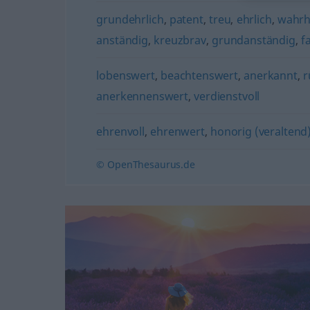
grundehrlich
,
patent
,
treu
,
ehrlich
,
wahrh
anständig
,
kreuzbrav
,
grundanständig
,
fa
lobenswert
,
beachtenswert
,
anerkannt
,
r
anerkennenswert
,
verdienstvoll
ehrenvoll
,
ehrenwert
,
honorig (veraltend
© OpenThesaurus.de