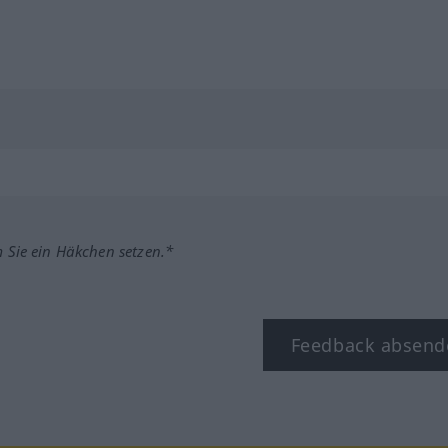
m Sie ein Häkchen setzen.*
Feedback absend