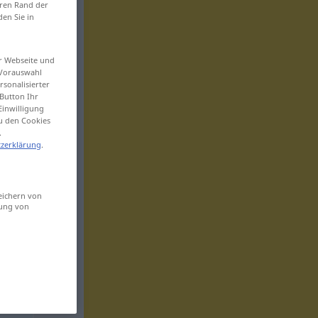
eren Rand der
den Sie in
er Webseite und
 Vorauswahl
sonalisierter
Button Ihr
Einwilligung
zu den Cookies
.
zerklärung
.
eichern von
sung von