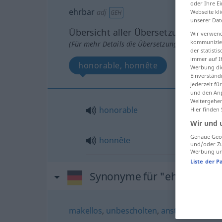
oder Ihre E
ehrbar
adj
Webseite kli
GEH
unserer Dat
Übersicht aller Übersetzungen
Wir verwend
kommunizier
(Für mehr Details die Übersetzung anklicken/an
der statist
immer auf I
honorable, honnête
Werbung die
Einverständ
jederzeit f
und den Anp
Weitergehen
honorable
Hier finden
Wir und 
Genaue Geol
honnête
und/oder Zu
Werbung und
Liste der P
Synonyme für "ehrbar"
makellos
,
unbescholten
,
anständig
,
redli