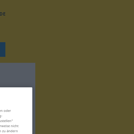
DE
en oder
g-
ustellen“
rweise nicht
en zu ändern