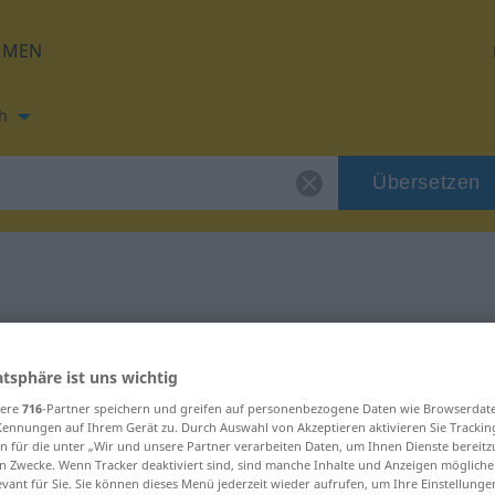
HMEN
h
Übersetzen
ung für "ehrbar"
atsphäre ist uns wichtig
ung
sere
716
-Partner speichern und greifen auf personenbezogene Daten wie Browserdat
Kennungen auf Ihrem Gerät zu. Durch Auswahl von Akzeptieren aktivieren Sie Trackin
n für die unter „Wir und unsere Partner verarbeiten Daten, um Ihnen Dienste bereitz
n Zwecke. Wenn Tracker deaktiviert sind, sind manche Inhalte und Anzeigen mögliche
evant für Sie. Sie können dieses Menü jederzeit wieder aufrufen, um Ihre Einstellung