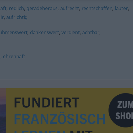
aft
,
redlich
,
geradeheraus
,
aufrecht
,
rechtschaffen
,
lauter
,
ir
,
aufrichtig
ühmenswert
,
dankenswert
,
verdient
,
achtbar
,
)
,
ehrenhaft