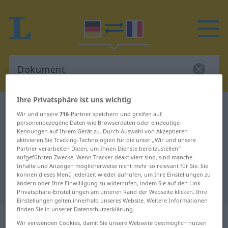
Ihre Privatsphäre ist uns wichtig
Deutsch-Französisch Wörterbuch
Dokument
Wir und unsere
716
-Partner speichern und greifen auf
Deutsch-Französisch Übersetzung
personenbezogene Daten wie Browserdaten oder eindeutige
Kennungen auf Ihrem Gerät zu. Durch Auswahl von Akzeptieren
für "Dokument"
aktivieren Sie Tracking-Technologien für die unter „Wir und unsere
Partner verarbeiten Daten, um Ihnen Dienste bereitzustellen“
aufgeführten Zwecke. Wenn Tracker deaktiviert sind, sind manche
Inhalte und Anzeigen möglicherweise nicht mehr so relevant für Sie. Sie
"Dokument" Französisch
können dieses Menü jederzeit wieder aufrufen, um Ihre Einstellungen zu
ändern oder Ihre Einwilligung zu widerrufen, indem Sie auf den Link
Übersetzung
Privatsphäre-Einstellungen am unteren Rand der Webseite klicken. Ihre
Einstellungen gelten innerhalb unseres Website. Weitere Informationen
finden Sie in unserer Datenschutzerklärung.
„Dokument“
: Neutrum
Wir verwenden Cookies, damit Sie unsere Webseite bestmöglich nutzen