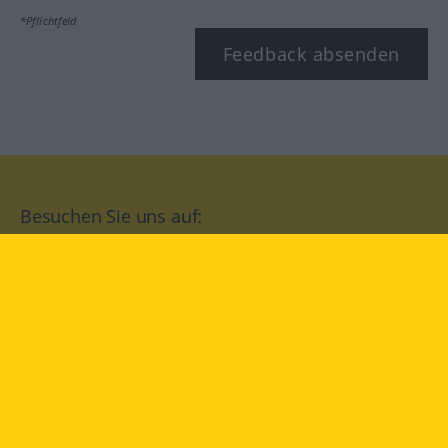
*Pflichtfeld
Feedback absenden
Besuchen Sie uns auf:
facebook
YouTube
Instagram
Langenscheidt
NUTZUNGSBEDINGUNGEN