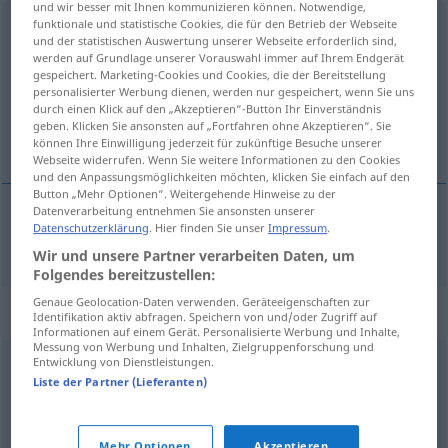
und wir besser mit Ihnen kommunizieren können. Notwendige,
funktionale und statistische Cookies, die für den Betrieb der Webseite
Dokument
[dokuˈmɛnt]
n
<
Dokumente̸s
;
Dokumente
>
und der statistischen Auswertung unserer Webseite erforderlich sind,
werden auf Grundlage unserer Vorauswahl immer auf Ihrem Endgerät
Übersicht aller Übersetzungen
gespeichert. Marketing-Cookies und Cookies, die der Bereitstellung
(Für mehr Details die Übersetzung anklicken/antippen)
personalisierter Werbung dienen, werden nur gespeichert, wenn Sie uns
durch einen Klick auf den „Akzeptieren“-Button Ihr Einverständnis
geben. Klicken Sie ansonsten auf „Fortfahren ohne Akzeptieren“. Sie
document
können Ihre Einwilligung jederzeit für zukünftige Besuche unserer
Webseite widerrufen. Wenn Sie weitere Informationen zu den Cookies
und den Anpassungsmöglichkeiten möchten, klicken Sie einfach auf den
Button „Mehr Optionen“. Weitergehende Hinweise zu der
Datenverarbeitung entnehmen Sie ansonsten unserer
Datenschutzerklärung
. Hier finden Sie unser
Impressum
.
document
m
Dokument
Wir und unsere Partner verarbeiten Daten, um
Folgendes bereitzustellen:
Genaue Geolocation-Daten verwenden. Geräteeigenschaften zur
Synonyme für "Dokument"
Identifikation aktiv abfragen. Speichern von und/oder Zugriff auf
Informationen auf einem Gerät. Personalisierte Werbung und Inhalte,
Messung von Werbung und Inhalten, Zielgruppenforschung und
Entwicklung von Dienstleistungen.
Unterlage
,
Beleg
,
Schriftstück
,
Urkunde
Liste der Partner (Lieferanten)
Manuskript
,
Schriftstück
Mehr Optionen
Akzeptieren