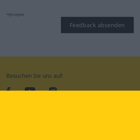
*Pflichtfeld
Feedback absenden
Besuchen Sie uns auf:
facebook
YouTube
Instagram
Langenscheidt