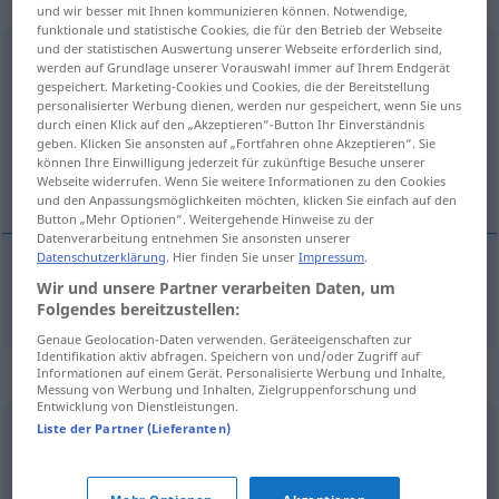
intransitives Verb
und wir besser mit Ihnen kommunizieren können. Notwendige,
funktionale und statistische Cookies, die für den Betrieb der Webseite
und der statistischen Auswertung unserer Webseite erforderlich sind,
diversifizieren
v/t
&
v/i
<
sans ge
>
werden auf Grundlage unserer Vorauswahl immer auf Ihrem Endgerät
gespeichert. Marketing-Cookies und Cookies, die der Bereitstellung
Übersicht aller Übersetzungen
personalisierter Werbung dienen, werden nur gespeichert, wenn Sie uns
durch einen Klick auf den „Akzeptieren“-Button Ihr Einverständnis
(Für mehr Details die Übersetzung anklicken/antippen)
geben. Klicken Sie ansonsten auf „Fortfahren ohne Akzeptieren“. Sie
können Ihre Einwilligung jederzeit für zukünftige Besuche unserer
diversifier
Webseite widerrufen. Wenn Sie weitere Informationen zu den Cookies
und den Anpassungsmöglichkeiten möchten, klicken Sie einfach auf den
Button „Mehr Optionen“. Weitergehende Hinweise zu der
Datenverarbeitung entnehmen Sie ansonsten unserer
Datenschutzerklärung
. Hier finden Sie unser
Impressum
.
Wir und unsere Partner verarbeiten Daten, um
diversifier
diversifizieren
WIRTSCH
Folgendes bereitzustellen:
Genaue Geolocation-Daten verwenden. Geräteeigenschaften zur
Identifikation aktiv abfragen. Speichern von und/oder Zugriff auf
Synonyme für "diversifizieren"
Informationen auf einem Gerät. Personalisierte Werbung und Inhalte,
Messung von Werbung und Inhalten, Zielgruppenforschung und
Entwicklung von Dienstleistungen.
Liste der Partner (Lieferanten)
(eine Sache) variieren
,
verändern (Hauptform)
,
abwandeln
,
modifizieren