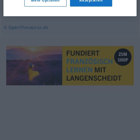
Mehr Optionen
Akzeptieren
(sich) ausweiten
,
(sich) verbreitern
© OpenThesaurus.de