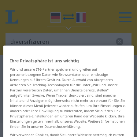
Ihre Privatsphäre ist uns wichtig
Deutsch-Französisch Wörterbuch
diversifizieren
Wir und unsere
716
-Partner speichern und greifen auf
Deutsch-Französisch Übersetzung
personenbezogene Daten wie Browserdaten oder eindeutige
Kennungen auf Ihrem Gerät zu. Durch Auswahl von Akzeptieren
für "diversifizieren"
aktivieren Sie Tracking-Technologien für die unter „Wir und unsere
Partner verarbeiten Daten, um Ihnen Dienste bereitzustellen“
aufgeführten Zwecke. Wenn Tracker deaktiviert sind, sind manche
Inhalte und Anzeigen möglicherweise nicht mehr so relevant für Sie. Sie
"diversifizieren" Französisch
können dieses Menü jederzeit wieder aufrufen, um Ihre Einstellungen zu
Übersetzung
ändern oder Ihre Einwilligung zu widerrufen, indem Sie auf den Link
Privatsphäre-Einstellungen am unteren Rand der Webseite klicken. Ihre
Einstellungen gelten innerhalb unseres Website. Weitere Informationen
finden Sie in unserer Datenschutzerklärung.
„diversifizieren“
: transitives Verb |
Wir verwenden Cookies, damit Sie unsere Webseite bestmöglich nutzen