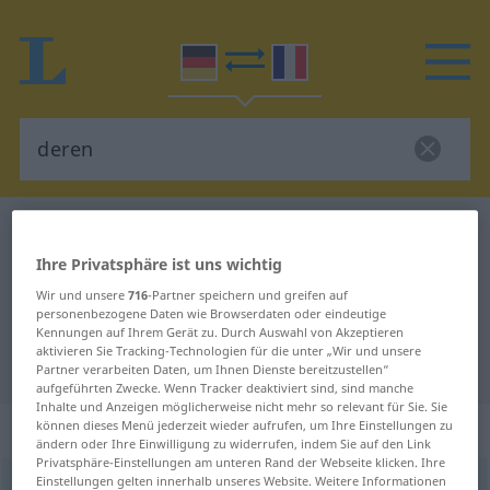
Deutsch-Französisch Wörterbuch
deren
Deutsch-Französisch Übersetzung
Ihre Privatsphäre ist uns wichtig
Wir und unsere
716
-Partner speichern und greifen auf
für "deren"
personenbezogene Daten wie Browserdaten oder eindeutige
Kennungen auf Ihrem Gerät zu. Durch Auswahl von Akzeptieren
aktivieren Sie Tracking-Technologien für die unter „Wir und unsere
"deren" Französisch Übersetzung
Partner verarbeiten Daten, um Ihnen Dienste bereitzustellen“
aufgeführten Zwecke. Wenn Tracker deaktiviert sind, sind manche
Inhalte und Anzeigen möglicherweise nicht mehr so relevant für Sie. Sie
„deren“
: Possessivpronomen
können dieses Menü jederzeit wieder aufrufen, um Ihre Einstellungen zu
ändern oder Ihre Einwilligung zu widerrufen, indem Sie auf den Link
Privatsphäre-Einstellungen am unteren Rand der Webseite klicken. Ihre
Einstellungen gelten innerhalb unseres Website. Weitere Informationen
deren
[ˈdeːrən]
poss pr