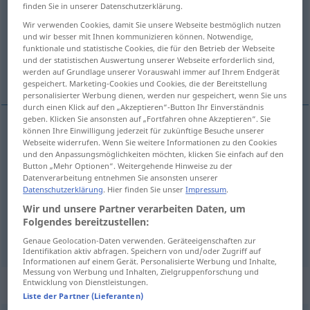
finden Sie in unserer Datenschutzerklärung.
Übersicht aller Übersetzungen
Wir verwenden Cookies, damit Sie unsere Webseite bestmöglich nutzen
und wir besser mit Ihnen kommunizieren können. Notwendige,
(Für mehr Details die Übersetzung anklicken/antippen)
funktionale und statistische Cookies, die für den Betrieb der Webseite
und der statistischen Auswertung unserer Webseite erforderlich sind,
son sa ses
leur leurs
werden auf Grundlage unserer Vorauswahl immer auf Ihrem Endgerät
gespeichert. Marketing-Cookies und Cookies, die der Bereitstellung
personalisierter Werbung dienen, werden nur gespeichert, wenn Sie uns
durch einen Klick auf den „Akzeptieren“-Button Ihr Einverständnis
geben. Klicken Sie ansonsten auf „Fortfahren ohne Akzeptieren“. Sie
können Ihre Einwilligung jederzeit für zukünftige Besuche unserer
son
bzw.
sa
bzw.
ses
deren
Webseite widerrufen. Wenn Sie weitere Informationen zu den Cookies
<
>
SG
F
und den Anpassungsmöglichkeiten möchten, klicken Sie einfach auf den
Button „Mehr Optionen“. Weitergehende Hinweise zu der
Datenverarbeitung entnehmen Sie ansonsten unserer
Datenschutzerklärung
. Hier finden Sie unser
Impressum
.
Wir und unsere Partner verarbeiten Daten, um
leur
bzw.
leurs
deren
<
>
PL
M,F
, N
Folgendes bereitzustellen:
Genaue Geolocation-Daten verwenden. Geräteeigenschaften zur
Identifikation aktiv abfragen. Speichern von und/oder Zugriff auf
Informationen auf einem Gerät. Personalisierte Werbung und Inhalte,
Messung von Werbung und Inhalten, Zielgruppenforschung und
„deren“
: Demonstrativpronomen
Entwicklung von Dienstleistungen.
Liste der Partner (Lieferanten)