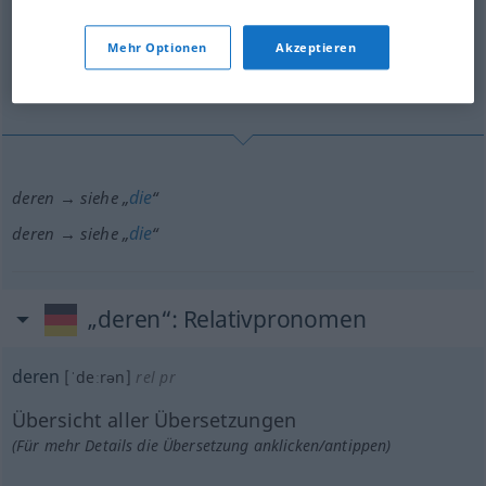
deren
[ˈdeːrən]
dem pr
Mehr Optionen
Akzeptieren
Übersicht aller Übersetzungen
(Für mehr Details die Übersetzung anklicken/antippen)
die
deren → siehe „
“
die
deren → siehe „
“
„deren“
: Relativpronomen
deren
[ˈdeːrən]
rel pr
Übersicht aller Übersetzungen
(Für mehr Details die Übersetzung anklicken/antippen)