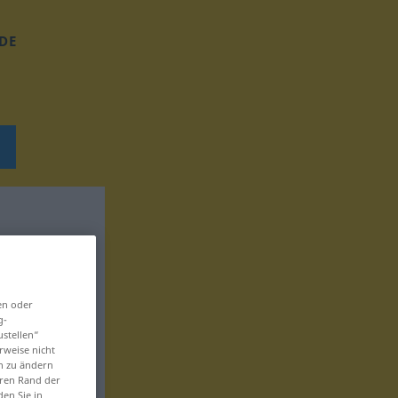
DE
en oder
g-
ustellen“
rweise nicht
en zu ändern
eren Rand der
den Sie in