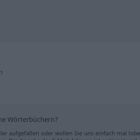
h?
ine Wörterbüchern?
hler aufgefallen oder wollen Sie uns einfach mal lob