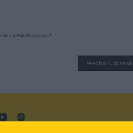
m Sie ein Häkchen setzen.*
Feedback absend
ook
YouTube
Instagram