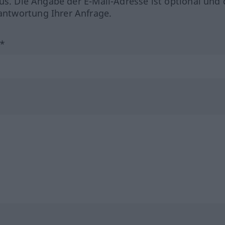
us. Die Angabe der E-Mail-Adresse ist optional und 
ntwortung Ihrer Anfrage.
?*