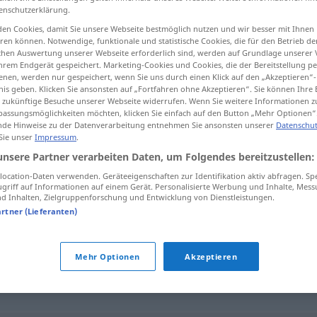
enschutzerklärung.
n
>
en Cookies, damit Sie unsere Webseite bestmöglich nutzen und wir besser mit Ihnen
en können. Notwendige, funktionale und statistische Cookies, die für den Betrieb d
ischen Auswertung unserer Webseite erforderlich sind, werden auf Grundlage unserer
tippen)
hrem Endgerät gespeichert. Marketing-Cookies und Cookies, die der Bereitstellung per
nen, werden nur gespeichert, wenn Sie uns durch einen Klick auf den „Akzeptieren“-
nis geben. Klicken Sie ansonsten auf „Fortfahren ohne Akzeptieren“. Sie können Ihre 
ür zukünftige Besuche unserer Webseite widerrufen. Wenn Sie weitere Informationen 
assungsmöglichkeiten möchten, klicken Sie einfach auf den Button „Mehr Optionen“
de Hinweise zu der Datenverarbeitung entnehmen Sie ansonsten unserer
Datenschut
 Sie unser
Impressum
.
Demütigung
unsere Partner verarbeiten Daten, um Folgendes bereitzustellen:
ocation-Daten verwenden. Geräteeigenschaften zur Identifikation aktiv abfragen. Sp
griff auf Informationen auf einem Gerät. Personalisierte Werbung und Inhalte, Mes
 Inhalten, Zielgruppenforschung und Entwicklung von Dienstleistungen.
g"
artner (Lieferanten)
Mehr Optionen
Akzeptieren