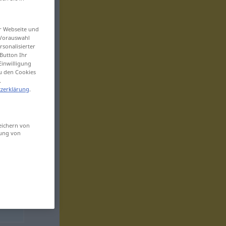
er Webseite und
 Vorauswahl
sonalisierter
Button Ihr
Einwilligung
zu den Cookies
.
zerklärung
.
eichern von
sung von