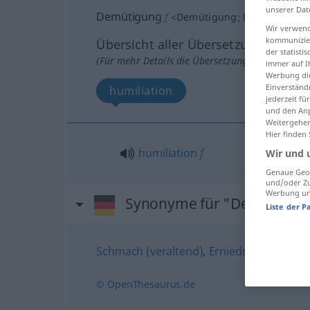
unserer Dat
Demütigung
f
<
Demütigung
;
Demütigunge
Wir verwend
kommunizier
Übersicht aller Übersetzungen
der statist
(Für mehr Details die Übersetzung anklicken/an
immer auf I
Werbung die
Einverständ
humiliation
jederzeit f
und den Anp
Weitergehen
Hier finden
humiliation
f
Wir und 
Genaue Geol
und/oder Zu
Werbung und
Synonyme für "Demütigun
Liste der P
Schmach (veraltend)
,
Erniedrigung
© OpenThesaurus.de