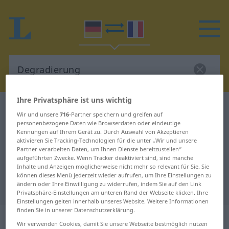
Ihre Privatsphäre ist uns wichtig
Deutsch-Französisch Wörterbuch
Degradierung
Wir und unsere
716
-Partner speichern und greifen auf
Deutsch-Französisch Übersetzung
personenbezogene Daten wie Browserdaten oder eindeutige
Kennungen auf Ihrem Gerät zu. Durch Auswahl von Akzeptieren
für "Degradierung"
aktivieren Sie Tracking-Technologien für die unter „Wir und unsere
Partner verarbeiten Daten, um Ihnen Dienste bereitzustellen“
aufgeführten Zwecke. Wenn Tracker deaktiviert sind, sind manche
Inhalte und Anzeigen möglicherweise nicht mehr so relevant für Sie. Sie
"Degradierung" Französisch
können dieses Menü jederzeit wieder aufrufen, um Ihre Einstellungen zu
ändern oder Ihre Einwilligung zu widerrufen, indem Sie auf den Link
Übersetzung
Privatsphäre-Einstellungen am unteren Rand der Webseite klicken. Ihre
Einstellungen gelten innerhalb unseres Website. Weitere Informationen
finden Sie in unserer Datenschutzerklärung.
„Degradierung“
: Femininum
Wir verwenden Cookies, damit Sie unsere Webseite bestmöglich nutzen