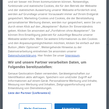
und wir besser mit Ihnen kommunizieren können. Notwendige,
funktionale und statistische Cookies, die für den Betrieb der Webseite
Degradierung
f
<
Degradierung
;
Degradierungen
>
und der statistischen Auswertung unserer Webseite erforderlich sind,
werden auf Grundlage unserer Vorauswahl immer auf Ihrem Endgerät
Übersicht aller Übersetzungen
gespeichert. Marketing-Cookies und Cookies, die der Bereitstellung
personalisierter Werbung dienen, werden nur gespeichert, wenn Sie uns
(Für mehr Details die Übersetzung anklicken/antippen)
durch einen Klick auf den „Akzeptieren“-Button Ihr Einverständnis
geben. Klicken Sie ansonsten auf „Fortfahren ohne Akzeptieren“. Sie
dégradation, déclassement
können Ihre Einwilligung jederzeit für zukünftige Besuche unserer
Webseite widerrufen. Wenn Sie weitere Informationen zu den Cookies
und den Anpassungsmöglichkeiten möchten, klicken Sie einfach auf den
Button „Mehr Optionen“. Weitergehende Hinweise zu der
Datenverarbeitung entnehmen Sie ansonsten unserer
Datenschutzerklärung
. Hier finden Sie unser
Impressum
.
dégradation
f
Degradierung
besonders
MIL
Wir und unsere Partner verarbeiten Daten, um
Folgendes bereitzustellen:
déclassement
m
Degradierung
Herabwürdigung
Genaue Geolocation-Daten verwenden. Geräteeigenschaften zur
Identifikation aktiv abfragen. Speichern von und/oder Zugriff auf
Informationen auf einem Gerät. Personalisierte Werbung und Inhalte,
Messung von Werbung und Inhalten, Zielgruppenforschung und
Synonyme für "Degradierung"
Entwicklung von Dienstleistungen.
Liste der Partner (Lieferanten)
Herabsetzung
Mehr Optionen
Akzeptieren