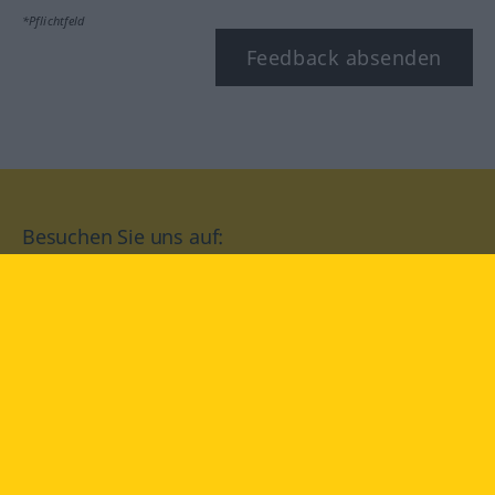
*Pflichtfeld
Feedback absenden
Besuchen Sie uns auf:
facebook
YouTube
Instagram
Langenscheidt
NUTZUNGSBEDINGUNGEN