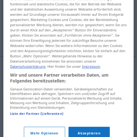
funktionale und statistische Cookies, die für den Betrieb der Webseite
Bruderkuss
m
und der statistischen Auswertung unserer Webseite erforderlich sind,
werden auf Grundlage unserer Vorauswahl immer auf Ihrem Endgerät
gespeichert. Marketing-Cookies und Cookies, die der Bereitstellung
Übersicht aller Übersetzungen
personalisierter Werbung dienen, werden nur gespeichert, wenn Sie uns
(Für mehr Details die Übersetzung anklicken/antippen)
durch einen Klick auf den „Akzeptieren“-Button Ihr Einverständnis
geben. Klicken Sie ansonsten auf „Fortfahren ohne Akzeptieren“. Sie
können Ihre Einwilligung jederzeit für zukünftige Besuche unserer
accolade fraternelle
Webseite widerrufen. Wenn Sie weitere Informationen zu den Cookies
und den Anpassungsmöglichkeiten möchten, klicken Sie einfach auf den
Button „Mehr Optionen“. Weitergehende Hinweise zu der
Datenverarbeitung entnehmen Sie ansonsten unserer
Datenschutzerklärung
. Hier finden Sie unser
Impressum
.
accolade
(fraternelle)
Bruderkuss
Wir und unsere Partner verarbeiten Daten, um
Folgendes bereitzustellen:
Genaue Geolocation-Daten verwenden. Geräteeigenschaften zur
Identifikation aktiv abfragen. Speichern von und/oder Zugriff auf
Informationen auf einem Gerät. Personalisierte Werbung und Inhalte,
Messung von Werbung und Inhalten, Zielgruppenforschung und
Entwicklung von Dienstleistungen.
Liste der Partner (Lieferanten)
Mehr Optionen
Akzeptieren