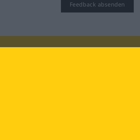
Feedback absenden
Besuchen Sie uns auf:
facebook
YouTube
Instagram
Langenscheidt
NUTZUNGSBEDINGUNGEN
DATENSCHUTZBESTIMMUNGEN