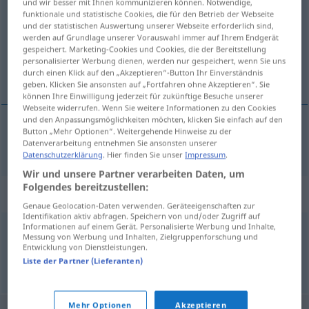
und wir besser mit Ihnen kommunizieren können. Notwendige,
funktionale und statistische Cookies, die für den Betrieb der Webseite
Übersicht aller Übersetzungen
und der statistischen Auswertung unserer Webseite erforderlich sind,
werden auf Grundlage unserer Vorauswahl immer auf Ihrem Endgerät
(Für mehr Details die Übersetzung anklicken/antippen)
gespeichert. Marketing-Cookies und Cookies, die der Bereitstellung
personalisierter Werbung dienen, werden nur gespeichert, wenn Sie uns
break
durch einen Klick auf den „Akzeptieren“-Button Ihr Einverständnis
geben. Klicken Sie ansonsten auf „Fortfahren ohne Akzeptieren“. Sie
können Ihre Einwilligung jederzeit für zukünftige Besuche unserer
Webseite widerrufen. Wenn Sie weitere Informationen zu den Cookies
und den Anpassungsmöglichkeiten möchten, klicken Sie einfach auf den
Button „Mehr Optionen“. Weitergehende Hinweise zu der
break
m
Break
Datenverarbeitung entnehmen Sie ansonsten unserer
TENNIS
Datenschutzerklärung
. Hier finden Sie unser
Impressum
.
Wir und unsere Partner verarbeiten Daten, um
Folgendes bereitzustellen:
Synonyme für "Break"
Genaue Geolocation-Daten verwenden. Geräteeigenschaften zur
Identifikation aktiv abfragen. Speichern von und/oder Zugriff auf
Informationen auf einem Gerät. Personalisierte Werbung und Inhalte,
Messung von Werbung und Inhalten, Zielgruppenforschung und
Gegenangriff
,
Konter
,
Gegenstoß
Entwicklung von Dienstleistungen.
Liste der Partner (Lieferanten)
© OpenThesaurus.de
Mehr Optionen
Akzeptieren