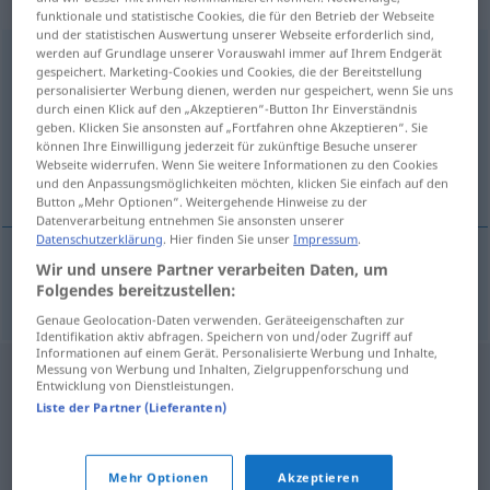
„Bohnermaschine“
: Femininum
funktionale und statistische Cookies, die für den Betrieb der Webseite
und der statistischen Auswertung unserer Webseite erforderlich sind,
werden auf Grundlage unserer Vorauswahl immer auf Ihrem Endgerät
Bohnermaschine
f
gespeichert. Marketing-Cookies und Cookies, die der Bereitstellung
personalisierter Werbung dienen, werden nur gespeichert, wenn Sie uns
Übersicht aller Übersetzungen
durch einen Klick auf den „Akzeptieren“-Button Ihr Einverständnis
(Für mehr Details die Übersetzung anklicken/antippen)
geben. Klicken Sie ansonsten auf „Fortfahren ohne Akzeptieren“. Sie
können Ihre Einwilligung jederzeit für zukünftige Besuche unserer
Webseite widerrufen. Wenn Sie weitere Informationen zu den Cookies
cireuse
und den Anpassungsmöglichkeiten möchten, klicken Sie einfach auf den
Button „Mehr Optionen“. Weitergehende Hinweise zu der
Datenverarbeitung entnehmen Sie ansonsten unserer
Datenschutzerklärung
. Hier finden Sie unser
Impressum
.
Wir und unsere Partner verarbeiten Daten, um
cireuse
f
(électrique)
Bohnermaschine
Folgendes bereitzustellen:
Genaue Geolocation-Daten verwenden. Geräteeigenschaften zur
Identifikation aktiv abfragen. Speichern von und/oder Zugriff auf
Informationen auf einem Gerät. Personalisierte Werbung und Inhalte,
Messung von Werbung und Inhalten, Zielgruppenforschung und
Entwicklung von Dienstleistungen.
Liste der Partner (Lieferanten)
Mehr Optionen
Akzeptieren