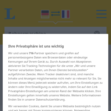
Ihre Privatsphäre ist uns wichtig
Deutsch-Französisch Wörterbuch
Wir und unsere
716
-Partner speichern und greifen auf
personenbezogene Daten wie Browserdaten oder eindeutige
Bohnermaschine
Kennungen auf Ihrem Gerät zu. Durch Auswahl von Akzeptieren
Deutsch-Französisch Übersetzung
aktivieren Sie Tracking-Technologien für die unter „Wir und unsere
Partner verarbeiten Daten, um Ihnen Dienste bereitzustellen“
für "Bohnermaschine"
aufgeführten Zwecke. Wenn Tracker deaktiviert sind, sind manche
Inhalte und Anzeigen möglicherweise nicht mehr so relevant für Sie. Sie
können dieses Menü jederzeit wieder aufrufen, um Ihre Einstellungen zu
ändern oder Ihre Einwilligung zu widerrufen, indem Sie auf den Link
"Bohnermaschine" Französisch
Privatsphäre-Einstellungen am unteren Rand der Webseite klicken. Ihre
Einstellungen gelten innerhalb unseres Website. Weitere Informationen
Übersetzung
finden Sie in unserer Datenschutzerklärung.
Wir verwenden Cookies, damit Sie unsere Webseite bestmöglich nutzen
und wir besser mit Ihnen kommunizieren können. Notwendige,