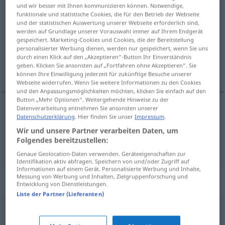
und wir besser mit Ihnen kommunizieren können. Notwendige,
beschaulich
funktionale und statistische Cookies, die für den Betrieb der Webseite
adj
und der statistischen Auswertung unserer Webseite erforderlich sind,
werden auf Grundlage unserer Vorauswahl immer auf Ihrem Endgerät
Übersicht aller Übersetzungen
gespeichert. Marketing-Cookies und Cookies, die der Bereitstellung
(Für mehr Details die Übersetzung anklicken/antippen)
personalisierter Werbung dienen, werden nur gespeichert, wenn Sie uns
durch einen Klick auf den „Akzeptieren“-Button Ihr Einverständnis
geben. Klicken Sie ansonsten auf „Fortfahren ohne Akzeptieren“. Sie
contemplatif, paisible
können Ihre Einwilligung jederzeit für zukünftige Besuche unserer
Webseite widerrufen. Wenn Sie weitere Informationen zu den Cookies
und den Anpassungsmöglichkeiten möchten, klicken Sie einfach auf den
Button „Mehr Optionen“. Weitergehende Hinweise zu der
Datenverarbeitung entnehmen Sie ansonsten unserer
Datenschutzerklärung
. Hier finden Sie unser
Impressum
.
contemplatif
beschaulich
Wir und unsere Partner verarbeiten Daten, um
Folgendes bereitzustellen:
paisible
beschaulich
Genaue Geolocation-Daten verwenden. Geräteeigenschaften zur
Identifikation aktiv abfragen. Speichern von und/oder Zugriff auf
Informationen auf einem Gerät. Personalisierte Werbung und Inhalte,
Messung von Werbung und Inhalten, Zielgruppenforschung und
Synonyme für "beschaulich"
Entwicklung von Dienstleistungen.
Liste der Partner (Lieferanten)
kontemplativ
,
versunken
,
besinnlich