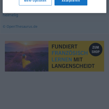
Mehr Optionen
Akzeptieren
malerisch
,
lauschig
,
harmonisch
,
idyllisch
,
geruhsam
,
heimelig
© OpenThesaurus.de