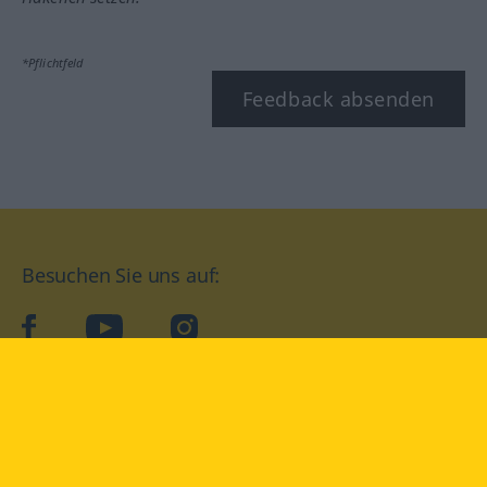
*Pflichtfeld
Feedback absenden
Besuchen Sie uns auf:
facebook
YouTube
Instagram
Langenscheidt