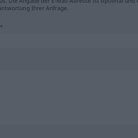
us. Die Angabe der E-Mail-Adresse ist optional und 
ntwortung Ihrer Anfrage.
?*