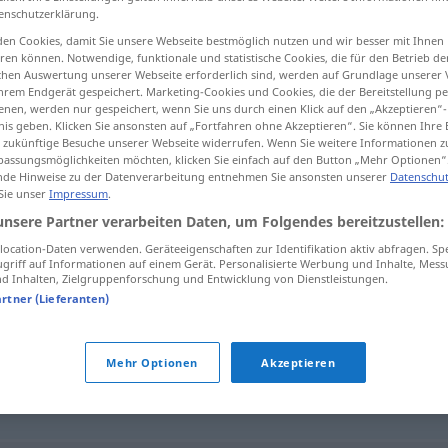
enschutzerklärung.
en Cookies, damit Sie unsere Webseite bestmöglich nutzen und wir besser mit Ihnen
en können. Notwendige, funktionale und statistische Cookies, die für den Betrieb d
ischen Auswertung unserer Webseite erforderlich sind, werden auf Grundlage unserer
tippen)
hrem Endgerät gespeichert. Marketing-Cookies und Cookies, die der Bereitstellung per
nen, werden nur gespeichert, wenn Sie uns durch einen Klick auf den „Akzeptieren“-
nis geben. Klicken Sie ansonsten auf „Fortfahren ohne Akzeptieren“. Sie können Ihre 
ür zukünftige Besuche unserer Webseite widerrufen. Wenn Sie weitere Informationen 
assungsmöglichkeiten möchten, klicken Sie einfach auf den Button „Mehr Optionen“
de Hinweise zu der Datenverarbeitung entnehmen Sie ansonsten unserer
Datenschut
 Sie unser
Impressum
.
Belüftung
unsere Partner verarbeiten Daten, um Folgendes bereitzustellen:
ocation-Daten verwenden. Geräteeigenschaften zur Identifikation aktiv abfragen. Sp
griff auf Informationen auf einem Gerät. Personalisierte Werbung und Inhalte, Mes
 Inhalten, Zielgruppenforschung und Entwicklung von Dienstleistungen.
artner (Lieferanten)
ng
Mehr Optionen
Akzeptieren