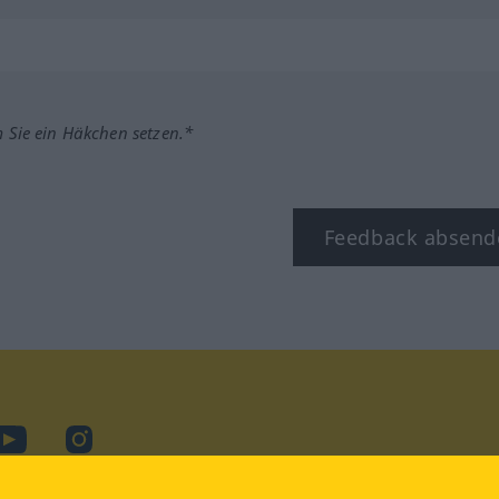
m Sie ein Häkchen setzen.*
Feedback absend
ook
YouTube
Instagram