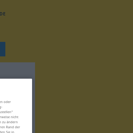
DE
en oder
g-
ustellen“
rweise nicht
en zu ändern
eren Rand der
den Sie in