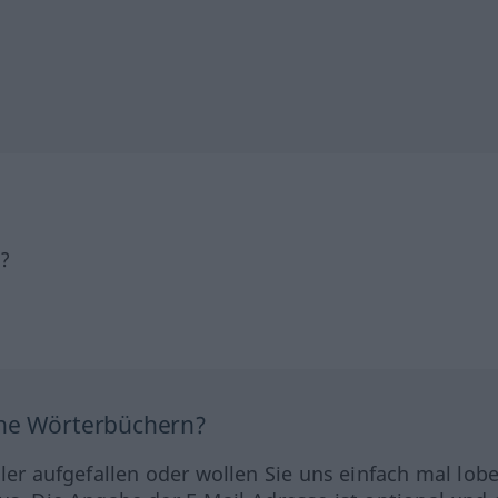
h?
ine Wörterbüchern?
hler aufgefallen oder wollen Sie uns einfach mal lob