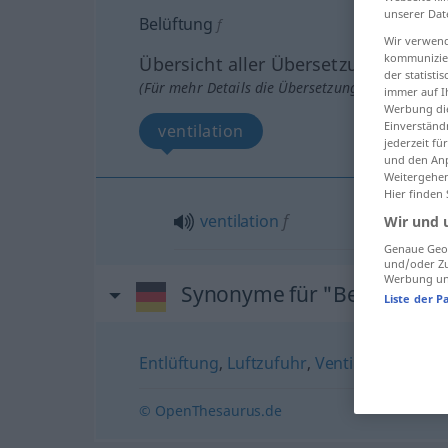
unserer Dat
Belüftung
f
Wir verwend
kommunizier
Übersicht aller Übersetzungen
der statist
(Für mehr Details die Übersetzung anklicken/an
immer auf I
Werbung die
Einverständ
ventilation
jederzeit f
und den Anp
Weitergehen
Hier finden
ventilation
f
Wir und 
Genaue Geol
und/oder Zu
Werbung und
Synonyme für "Belüftung"
Liste der P
Entlüftung
,
Luftzufuhr
,
Ventilation
,
Lüftu
© OpenThesaurus.de