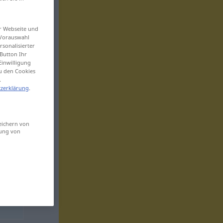
er Webseite und
 Vorauswahl
sonalisierter
Button Ihr
Einwilligung
zu den Cookies
.
zerklärung
.
eichern von
sung von