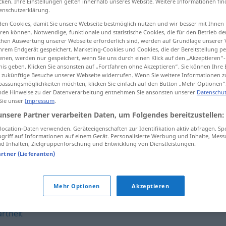
cken. Ihre Einstellungen gelten innerhalb unseres Website. Weitere Informationen fin
enschutzerklärung.
en Cookies, damit Sie unsere Webseite bestmöglich nutzen und wir besser mit Ihnen
en können. Notwendige, funktionale und statistische Cookies, die für den Betrieb d
ischen Auswertung unserer Webseite erforderlich sind, werden auf Grundlage unserer
tippen)
hrem Endgerät gespeichert. Marketing-Cookies und Cookies, die der Bereitstellung per
nen, werden nur gespeichert, wenn Sie uns durch einen Klick auf den „Akzeptieren“-
nis geben. Klicken Sie ansonsten auf „Fortfahren ohne Akzeptieren“. Sie können Ihre 
ür zukünftige Besuche unserer Webseite widerrufen. Wenn Sie weitere Informationen 
assungsmöglichkeiten möchten, klicken Sie einfach auf den Button „Mehr Optionen“
de Hinweise zu der Datenverarbeitung entnehmen Sie ansonsten unserer
Datenschut
 Sie unser
Impressum
.
Beherrschtheit
unsere Partner verarbeiten Daten, um Folgendes bereitzustellen:
ocation-Daten verwenden. Geräteeigenschaften zur Identifikation aktiv abfragen. Sp
griff auf Informationen auf einem Gerät. Personalisierte Werbung und Inhalte, Mes
 Inhalten, Zielgruppenforschung und Entwicklung von Dienstleistungen.
eit"
artner (Lieferanten)
rke
,
Unerschütterlichkeit
,
Gemütsruhe
,
Ausgeglichenheit
,
Mehr Optionen
Akzeptieren
nheit
,
Gelassenheit
,
Kaltblütigkeit
,
Gleichmut
,
rtheit