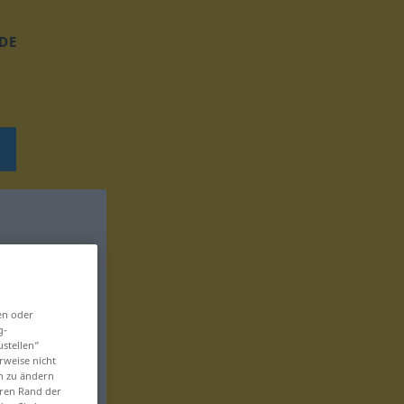
DE
en oder
g-
ustellen“
rweise nicht
en zu ändern
eren Rand der