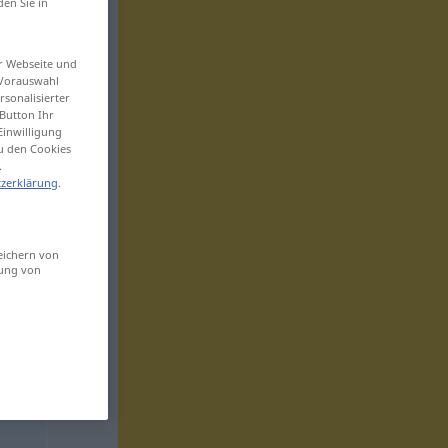
den Sie in
er Webseite und
 Vorauswahl
sonalisierter
Button Ihr
Einwilligung
zu den Cookies
.
zerklärung
.
eichern von
sung von