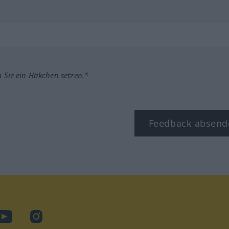
m Sie ein Häkchen setzen.*
Feedback absend
ook
YouTube
Instagram