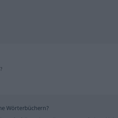
h?
ine Wörterbüchern?