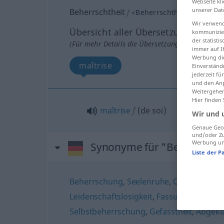
Webseite kli
unserer Dat
Beherrschtheit
f
<
Beherrschtheit
>
Wir verwend
Übersicht aller Übersetzungen
kommunizier
der statist
(Für mehr Details die Übersetzung anklicken/an
immer auf I
Werbung die
maîtrise
Einverständ
jederzeit f
und den Anp
Weitergehen
Hier finden
maîtrise
f
(de soi)
Wir und 
Genaue Geol
und/oder Zu
Werbung und
Synonyme für "Beherrschth
Liste der P
Beherrschung
,
Seelenruhe
,
Charakterstä
Leidenschaftslosigkeit
,
Fassung
,
Besonne
Selbstbeherrschung
,
Gefasstheit
,
Abgeklä