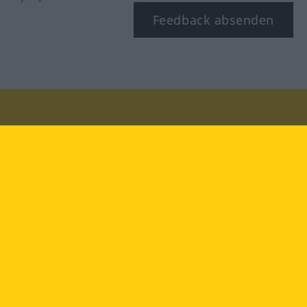
Feedback absenden
Besuchen Sie uns auf:
facebook
YouTube
Instagram
Langenscheidt
NUTZUNGSBEDINGUNGEN