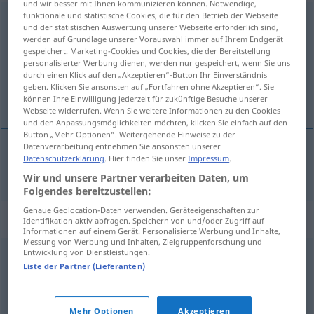
und wir besser mit Ihnen kommunizieren können. Notwendige,
funktionale und statistische Cookies, die für den Betrieb der Webseite
Autokratie
f
<
Autokratie
;
Autokratien
>
und der statistischen Auswertung unserer Webseite erforderlich sind,
werden auf Grundlage unserer Vorauswahl immer auf Ihrem Endgerät
Übersicht aller Übersetzungen
gespeichert. Marketing-Cookies und Cookies, die der Bereitstellung
personalisierter Werbung dienen, werden nur gespeichert, wenn Sie uns
(Für mehr Details die Übersetzung anklicken/antippen)
durch einen Klick auf den „Akzeptieren“-Button Ihr Einverständnis
geben. Klicken Sie ansonsten auf „Fortfahren ohne Akzeptieren“. Sie
autocratie
können Ihre Einwilligung jederzeit für zukünftige Besuche unserer
Webseite widerrufen. Wenn Sie weitere Informationen zu den Cookies
und den Anpassungsmöglichkeiten möchten, klicken Sie einfach auf den
Button „Mehr Optionen“. Weitergehende Hinweise zu der
Datenverarbeitung entnehmen Sie ansonsten unserer
Datenschutzerklärung
. Hier finden Sie unser
Impressum
.
autocratie
f
Autokratie
Wir und unsere Partner verarbeiten Daten, um
Folgendes bereitzustellen:
Genaue Geolocation-Daten verwenden. Geräteeigenschaften zur
Synonyme für "Autokratie"
Identifikation aktiv abfragen. Speichern von und/oder Zugriff auf
Informationen auf einem Gerät. Personalisierte Werbung und Inhalte,
Messung von Werbung und Inhalten, Zielgruppenforschung und
Entwicklung von Dienstleistungen.
Alleinherrschaft
Liste der Partner (Lieferanten)
© OpenThesaurus.de
Mehr Optionen
Akzeptieren