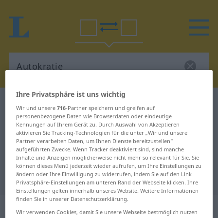
Ihre Privatsphäre ist uns wichtig
Deutsch-Französisch Wörterbuch
Autokratie
Wir und unsere
716
-Partner speichern und greifen auf
Deutsch-Französisch Übersetzung
personenbezogene Daten wie Browserdaten oder eindeutige
Kennungen auf Ihrem Gerät zu. Durch Auswahl von Akzeptieren
für "Autokratie"
aktivieren Sie Tracking-Technologien für die unter „Wir und unsere
Partner verarbeiten Daten, um Ihnen Dienste bereitzustellen“
aufgeführten Zwecke. Wenn Tracker deaktiviert sind, sind manche
Inhalte und Anzeigen möglicherweise nicht mehr so relevant für Sie. Sie
"Autokratie" Französisch
können dieses Menü jederzeit wieder aufrufen, um Ihre Einstellungen zu
ändern oder Ihre Einwilligung zu widerrufen, indem Sie auf den Link
Übersetzung
Privatsphäre-Einstellungen am unteren Rand der Webseite klicken. Ihre
Einstellungen gelten innerhalb unseres Website. Weitere Informationen
finden Sie in unserer Datenschutzerklärung.
„Autokratie“
: Femininum
Wir verwenden Cookies, damit Sie unsere Webseite bestmöglich nutzen