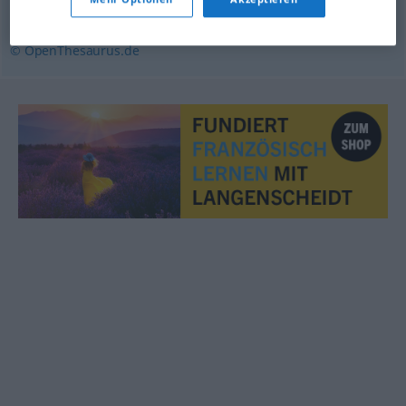
Gleichgewicht
,
Balance
© OpenThesaurus.de