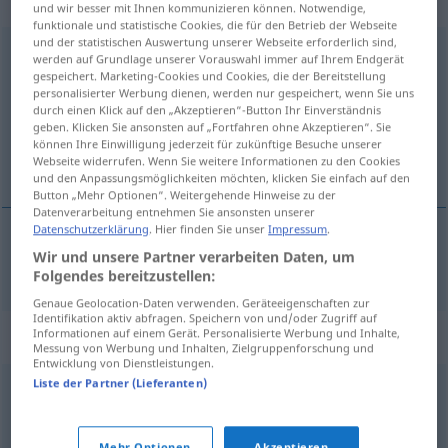
„Ausgewogenheit“
: Femininum
und wir besser mit Ihnen kommunizieren können. Notwendige,
funktionale und statistische Cookies, die für den Betrieb der Webseite
und der statistischen Auswertung unserer Webseite erforderlich sind,
Ausgewogenheit
f
<
Ausgewogenheit
>
werden auf Grundlage unserer Vorauswahl immer auf Ihrem Endgerät
gespeichert. Marketing-Cookies und Cookies, die der Bereitstellung
Übersicht aller Übersetzungen
personalisierter Werbung dienen, werden nur gespeichert, wenn Sie uns
durch einen Klick auf den „Akzeptieren“-Button Ihr Einverständnis
(Für mehr Details die Übersetzung anklicken/antippen)
geben. Klicken Sie ansonsten auf „Fortfahren ohne Akzeptieren“. Sie
können Ihre Einwilligung jederzeit für zukünftige Besuche unserer
équilibre
Webseite widerrufen. Wenn Sie weitere Informationen zu den Cookies
und den Anpassungsmöglichkeiten möchten, klicken Sie einfach auf den
Button „Mehr Optionen“. Weitergehende Hinweise zu der
Datenverarbeitung entnehmen Sie ansonsten unserer
Datenschutzerklärung
. Hier finden Sie unser
Impressum
.
Wir und unsere Partner verarbeiten Daten, um
équilibre
m
Ausgewogenheit
Folgendes bereitzustellen:
Genaue Geolocation-Daten verwenden. Geräteeigenschaften zur
Identifikation aktiv abfragen. Speichern von und/oder Zugriff auf
Synonyme für "Ausgewogenheit"
Informationen auf einem Gerät. Personalisierte Werbung und Inhalte,
Messung von Werbung und Inhalten, Zielgruppenforschung und
Entwicklung von Dienstleistungen.
Liste der Partner (Lieferanten)
Ausgeglichenheit
,
(innere) Balance (franz.)
,
Harmonie
Mehr Optionen
Akzeptieren