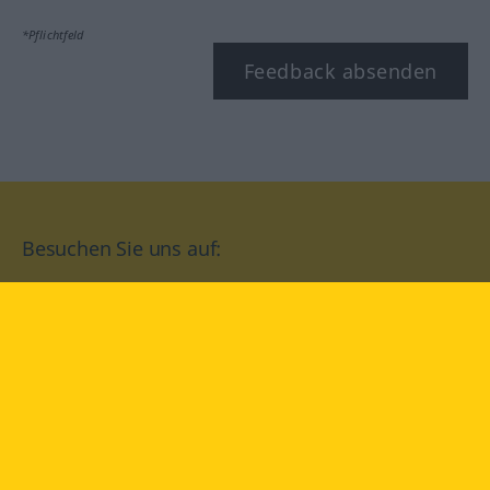
*Pflichtfeld
Feedback absenden
Besuchen Sie uns auf:
facebook
YouTube
Instagram
Langenscheidt