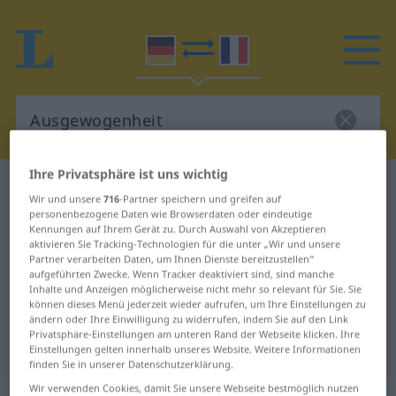
Ihre Privatsphäre ist uns wichtig
Deutsch-Französisch Wörterbuch
Wir und unsere
716
-Partner speichern und greifen auf
Ausgewogenheit
personenbezogene Daten wie Browserdaten oder eindeutige
Kennungen auf Ihrem Gerät zu. Durch Auswahl von Akzeptieren
Deutsch-Französisch Übersetzung
aktivieren Sie Tracking-Technologien für die unter „Wir und unsere
Partner verarbeiten Daten, um Ihnen Dienste bereitzustellen“
für "Ausgewogenheit"
aufgeführten Zwecke. Wenn Tracker deaktiviert sind, sind manche
Inhalte und Anzeigen möglicherweise nicht mehr so relevant für Sie. Sie
können dieses Menü jederzeit wieder aufrufen, um Ihre Einstellungen zu
"Ausgewogenheit" Französisch
ändern oder Ihre Einwilligung zu widerrufen, indem Sie auf den Link
Privatsphäre-Einstellungen am unteren Rand der Webseite klicken. Ihre
Übersetzung
Einstellungen gelten innerhalb unseres Website. Weitere Informationen
finden Sie in unserer Datenschutzerklärung.
Wir verwenden Cookies, damit Sie unsere Webseite bestmöglich nutzen