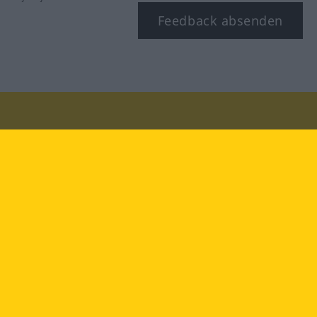
Feedback absenden
Besuchen Sie uns auf:
facebook
YouTube
Instagram
Langenscheidt
NUTZUNGSBEDINGUNGEN