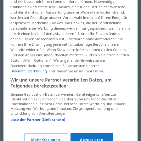
und wir besser mit Ihnen kommunizieren können. Notwendige,
funktionale und statistische Cookies, die für den Betrieb der Webseite
Aufforstung
f
<
Aufforstung
;
Aufforstungen
>
und der statistischen Auswertung unserer Webseite erforderlich sind,
werden auf Grundlage unserer Vorauswahl immer auf Ihrem Endgerät
Übersicht aller Übersetzungen
gespeichert. Marketing-Cookies und Cookies, die der Bereitstellung
personalisierter Werbung dienen, werden nur gespeichert, wenn Sie uns
(Für mehr Details die Übersetzung anklicken/antippen)
durch einen Klick auf den „Akzeptieren“-Button Ihr Einverständnis
geben. Klicken Sie ansonsten auf „Fortfahren ohne Akzeptieren“. Sie
reboisement
können Ihre Einwilligung jederzeit für zukünftige Besuche unserer
Webseite widerrufen. Wenn Sie weitere Informationen zu den Cookies
und den Anpassungsmöglichkeiten möchten, klicken Sie einfach auf den
Button „Mehr Optionen“. Weitergehende Hinweise zu der
Datenverarbeitung entnehmen Sie ansonsten unserer
Datenschutzerklärung
. Hier finden Sie unser
Impressum
.
reboisement
m
Aufforstung
Wir und unsere Partner verarbeiten Daten, um
Folgendes bereitzustellen:
Genaue Geolocation-Daten verwenden. Geräteeigenschaften zur
Synonyme für "Aufforstung"
Identifikation aktiv abfragen. Speichern von und/oder Zugriff auf
Informationen auf einem Gerät. Personalisierte Werbung und Inhalte,
Messung von Werbung und Inhalten, Zielgruppenforschung und
Entwicklung von Dienstleistungen.
Bewaldung
Liste der Partner (Lieferanten)
© OpenThesaurus.de
Mehr Optionen
Akzeptieren