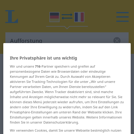
Ihre Privatsphäre ist uns wichtig
Deutsch-Französisch Wörterbuch
Aufforstung
Wir und unsere
716
-Partner speichern und greifen auf
Deutsch-Französisch Übersetzung
personenbezogene Daten wie Browserdaten oder eindeutige
Kennungen auf Ihrem Gerät zu. Durch Auswahl von Akzeptieren
für "Aufforstung"
aktivieren Sie Tracking-Technologien für die unter „Wir und unsere
Partner verarbeiten Daten, um Ihnen Dienste bereitzustellen“
aufgeführten Zwecke. Wenn Tracker deaktiviert sind, sind manche
Inhalte und Anzeigen möglicherweise nicht mehr so relevant für Sie. Sie
"Aufforstung" Französisch
können dieses Menü jederzeit wieder aufrufen, um Ihre Einstellungen zu
ändern oder Ihre Einwilligung zu widerrufen, indem Sie auf den Link
Übersetzung
Privatsphäre-Einstellungen am unteren Rand der Webseite klicken. Ihre
Einstellungen gelten innerhalb unseres Website. Weitere Informationen
finden Sie in unserer Datenschutzerklärung.
„Aufforstung“
: Femininum
Wir verwenden Cookies, damit Sie unsere Webseite bestmöglich nutzen