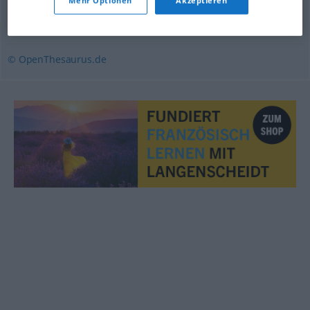
Mehr Optionen
Akzeptieren
Lager
,
Depot
,
Ablage
© OpenThesaurus.de