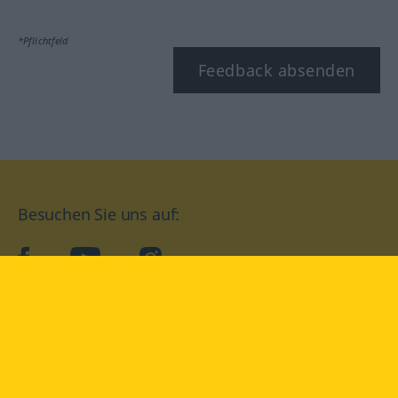
*Pflichtfeld
Feedback absenden
Besuchen Sie uns auf:
facebook
YouTube
Instagram
Langenscheidt