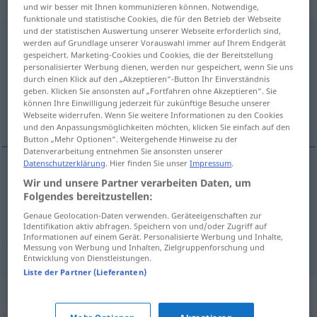
„Aufbewahrungsort“
: Maskulinum
und wir besser mit Ihnen kommunizieren können. Notwendige,
funktionale und statistische Cookies, die für den Betrieb der Webseite
und der statistischen Auswertung unserer Webseite erforderlich sind,
Aufbewahrungsort
m
werden auf Grundlage unserer Vorauswahl immer auf Ihrem Endgerät
gespeichert. Marketing-Cookies und Cookies, die der Bereitstellung
Übersicht aller Übersetzungen
personalisierter Werbung dienen, werden nur gespeichert, wenn Sie uns
durch einen Klick auf den „Akzeptieren“-Button Ihr Einverständnis
(Für mehr Details die Übersetzung anklicken/antippen)
geben. Klicken Sie ansonsten auf „Fortfahren ohne Akzeptieren“. Sie
können Ihre Einwilligung jederzeit für zukünftige Besuche unserer
dépôt, lieu où l’on garde, conserve
Webseite widerrufen. Wenn Sie weitere Informationen zu den Cookies
und den Anpassungsmöglichkeiten möchten, klicken Sie einfach auf den
Button „Mehr Optionen“. Weitergehende Hinweise zu der
Datenverarbeitung entnehmen Sie ansonsten unserer
Datenschutzerklärung
. Hier finden Sie unser
Impressum
.
Wir und unsere Partner verarbeiten Daten, um
dépôt
m
Aufbewahrungsort
Folgendes bereitzustellen:
Genaue Geolocation-Daten verwenden. Geräteeigenschaften zur
lieu
m
où
l’on
garde
,
conserve
qc
Identifikation aktiv abfragen. Speichern von und/oder Zugriff auf
Informationen auf einem Gerät. Personalisierte Werbung und Inhalte,
Aufbewahrungsort
Messung von Werbung und Inhalten, Zielgruppenforschung und
Entwicklung von Dienstleistungen.
Liste der Partner (Lieferanten)
Synonyme für "Aufbewahrungsort"