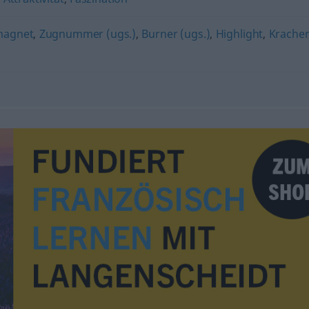
magnet
,
Zugnummer (ugs.)
,
Burner (ugs.)
,
Highlight
,
Krache