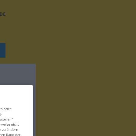
DE
en oder
g-
ustellen“
rweise nicht
en zu ändern
eren Rand der