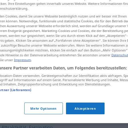
cken. Ihre Einstellungen gelten innerhalb unseres Website. Weitere Informationen fin
ktionen
>
enschutzerklärung.
en Cookies, damit Sie unsere Webseite bestmöglich nutzen und wir besser mit Ihnen
en können. Notwendige, funktionale und statistische Cookies, die für den Betrieb d
tippen)
ischen Auswertung unserer Webseite erforderlich sind, werden auf Grundlage unserer
hrem Endgerät gespeichert. Marketing-Cookies und Cookies, die der Bereitstellung per
nen, werden nur gespeichert, wenn Sie uns durch einen Klick auf den „Akzeptieren“-
nis geben. Klicken Sie ansonsten auf „Fortfahren ohne Akzeptieren“. Sie können Ihre 
ür zukünftige Besuche unserer Webseite widerrufen. Wenn Sie weitere Informationen 
assungsmöglichkeiten möchten, klicken Sie einfach auf den Button „Mehr Optionen“
de Hinweise zu der Datenverarbeitung entnehmen Sie ansonsten unserer
Datenschut
 Sie unser
Impressum
.
Attraktion
unsere Partner verarbeiten Daten, um Folgendes bereitzustellen:
ocation-Daten verwenden. Geräteeigenschaften zur Identifikation aktiv abfragen. Sp
griff auf Informationen auf einem Gerät. Personalisierte Werbung und Inhalte, Mes
 Inhalten, Zielgruppenforschung und Entwicklung von Dienstleistungen.
pl
Attraktionen
im Zirkus
artner (Lieferanten)
Mehr Optionen
Akzeptieren
,
Attraktivität
,
Faszination