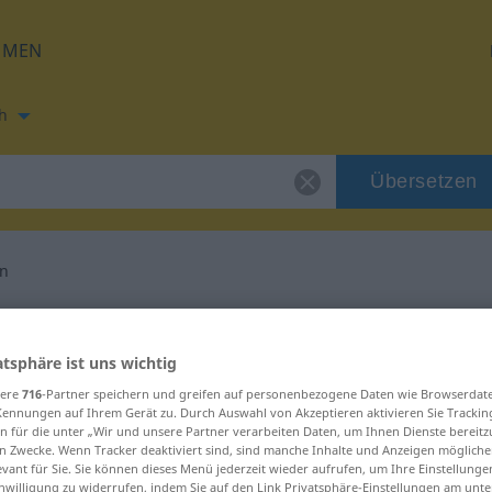
HMEN
h
Übersetzen
on
ng für "Attraktion"
atsphäre ist uns wichtig
etzung
sere
716
-Partner speichern und greifen auf personenbezogene Daten wie Browserdat
Kennungen auf Ihrem Gerät zu. Durch Auswahl von Akzeptieren aktivieren Sie Trackin
n für die unter „Wir und unsere Partner verarbeiten Daten, um Ihnen Dienste bereitz
n Zwecke. Wenn Tracker deaktiviert sind, sind manche Inhalte und Anzeigen mögliche
evant für Sie. Sie können dieses Menü jederzeit wieder aufrufen, um Ihre Einstellung
inwilligung zu widerrufen, indem Sie auf den Link Privatsphäre-Einstellungen am unt