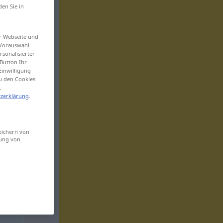
den Sie in
er Webseite und
 Vorauswahl
sonalisierter
Button Ihr
Einwilligung
zu den Cookies
.
zerklärung
.
eichern von
sung von