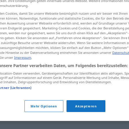
cken. Ihre Einstellungen gelten innerhalb unseres Website. Weitere Informationen fin
enschutzerklärung.
en Cookies, damit Sie unsere Webseite bestmöglich nutzen und wir besser mit Ihnen
en können. Notwendige, funktionale und statistische Cookies, die für den Betrieb d
ischen Auswertung unserer Webseite erforderlich sind, werden auf Grundlage unserer
tippen)
hrem Endgerät gespeichert. Marketing-Cookies und Cookies, die der Bereitstellung per
nen, werden nur gespeichert, wenn Sie uns durch einen Klick auf den „Akzeptieren“-
nis geben. Klicken Sie ansonsten auf „Fortfahren ohne Akzeptieren“. Sie können Ihre 
ür zukünftige Besuche unserer Webseite widerrufen. Wenn Sie weitere Informationen 
assungsmöglichkeiten möchten, klicken Sie einfach auf den Button „Mehr Optionen“
de Hinweise zu der Datenverarbeitung entnehmen Sie ansonsten unserer
Datenschut
 Sie unser
Impressum
.
atomisieren
unsere Partner verarbeiten Daten, um Folgendes bereitzustellen:
ocation-Daten verwenden. Geräteeigenschaften zur Identifikation aktiv abfragen. Sp
griff auf Informationen auf einem Gerät. Personalisierte Werbung und Inhalte, Mes
 Inhalten, Zielgruppenforschung und Entwicklung von Dienstleistungen.
n"
artner (Lieferanten)
en
,
zersplittern
,
zergliedern
,
zersetzen
,
pulverisieren
,
Mehr Optionen
Akzeptieren
erteilen
,
spalten
,
aufspalten
,
aufteilen
,
demontieren
,