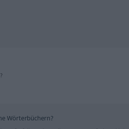
h?
ine Wörterbüchern?