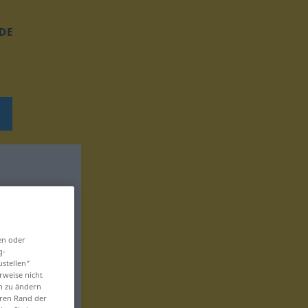
DE
en oder
g-
ustellen“
rweise nicht
en zu ändern
eren Rand der