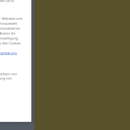
den Sie in
er Webseite und
 Vorauswahl
sonalisierter
Button Ihr
Einwilligung
zu den Cookies
.
zerklärung
.
eichern von
sung von