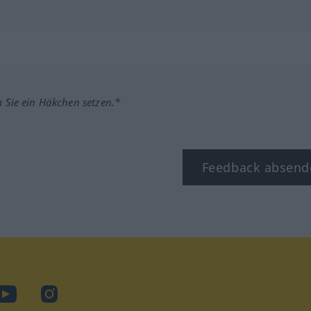
m Sie ein Häkchen setzen.*
Feedback absend
ook
YouTube
Instagram