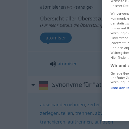
Webseite kli
unserer Dat
atomisieren
v/t
<
sans ge
>
Wir verwend
Übersicht aller Übersetzungen
kommunizier
der statist
(Für mehr Details die Übersetzung anklicken/an
immer auf I
Werbung die
atomiser
Einverständ
jederzeit f
und den Anp
Weitergehen
Hier finden
atomiser
Wir und 
Genaue Geol
und/oder Zu
Werbung und
Synonyme für "atomisiere
Liste der P
auseinandernehmen
,
zerteilen
,
zertrenn
zerlegen
,
teilen
,
trennen
,
abwracken
,
unt
tranchieren
,
auftrennen
,
auflösen