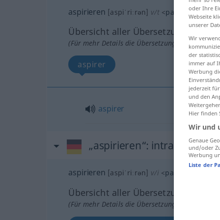
oder Ihre E
aspirieren
[aspiˈriːrən]
v/t
<
pas de ge-
;
h.
>
Webseite kli
unserer Dat
Übersicht aller Übersetzungen
Wir verwend
(Für mehr Details die Übersetzung anklicken/an
kommunizier
der statist
aspirer
immer auf I
Werbung die
Einverständ
jederzeit f
und den Anp
Weitergehen
aspirer
Hier finden
Wir und 
Genaue Geol
„aspirieren“
: intransitives 
und/oder Zu
Werbung und
Liste der P
aspirieren
[aspiˈriːrən]
v/i
<
pas de ge-
;
h.
>
Übersicht aller Übersetzungen
(Für mehr Details die Übersetzung anklicken/an