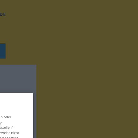
DE
en oder
g-
ustellen“
rweise nicht
en zu ändern