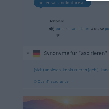
poser sa candidature à...
Beispiele
poser
sa
candidature
à
qc
, se
po
qc
Synonyme für "aspirieren"
(sich) anbieten
,
konkurrieren (geh.)
,
kand
© OpenThesaurus.de