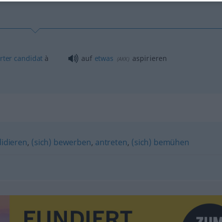
rter
candidat
à
auf
etwas
aspirieren
(
AKK
)
idieren
,
(sich) bewerben
,
antreten
,
(sich) bemühen