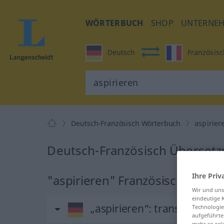
WÖRTERBUCH
SHOP
UNTERNE
Deutsch
Französisc
Deutsch-Französisch Wörterbuch
aspirier
Deutsch-Französisch Übersetzu
Ihre Priv
"aspirieren" Französisch Übers
Wir und un
eindeutige 
„aspirieren“
: transitives Ve
Technologie
aufgeführte
mehr so rel