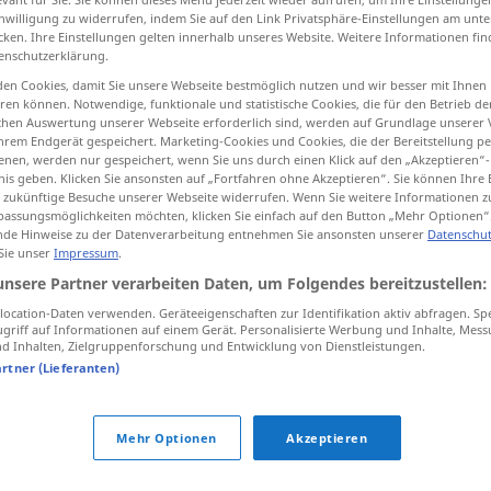
inwilligung zu widerrufen, indem Sie auf den Link Privatsphäre-Einstellungen am unt
cken. Ihre Einstellungen gelten innerhalb unseres Website. Weitere Informationen fin
enschutzerklärung.
en Cookies, damit Sie unsere Webseite bestmöglich nutzen und wir besser mit Ihnen
tippen)
en können. Notwendige, funktionale und statistische Cookies, die für den Betrieb d
ischen Auswertung unserer Webseite erforderlich sind, werden auf Grundlage unserer
hrem Endgerät gespeichert. Marketing-Cookies und Cookies, die der Bereitstellung per
nen, werden nur gespeichert, wenn Sie uns durch einen Klick auf den „Akzeptieren“-
nis geben. Klicken Sie ansonsten auf „Fortfahren ohne Akzeptieren“. Sie können Ihre 
ür zukünftige Besuche unserer Webseite widerrufen. Wenn Sie weitere Informationen 
assungsmöglichkeiten möchten, klicken Sie einfach auf den Button „Mehr Optionen“
de Hinweise zu der Datenverarbeitung entnehmen Sie ansonsten unserer
Datenschut
aspirieren
PHON
 Sie unser
Impressum
.
unsere Partner verarbeiten Daten, um Folgendes bereitzustellen:
ocation-Daten verwenden. Geräteeigenschaften zur Identifikation aktiv abfragen. Sp
Verb
griff auf Informationen auf einem Gerät. Personalisierte Werbung und Inhalte, Mes
 Inhalten, Zielgruppenforschung und Entwicklung von Dienstleistungen.
artner (Lieferanten)
ÖSTERR
Mehr Optionen
Akzeptieren
tippen)