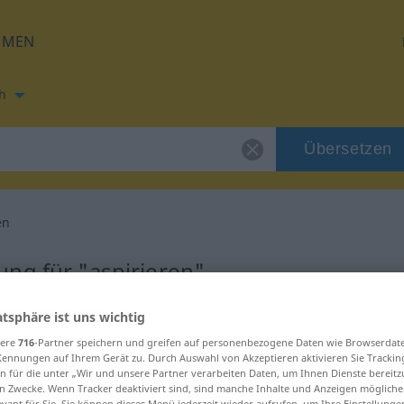
HMEN
h
Übersetzen
en
ng für "aspirieren"
atsphäre ist uns wichtig
etzung
sere
716
-Partner speichern und greifen auf personenbezogene Daten wie Browserdat
Kennungen auf Ihrem Gerät zu. Durch Auswahl von Akzeptieren aktivieren Sie Trackin
rb
n für die unter „Wir und unsere Partner verarbeiten Daten, um Ihnen Dienste bereitz
n Zwecke. Wenn Tracker deaktiviert sind, sind manche Inhalte und Anzeigen mögliche
evant für Sie. Sie können dieses Menü jederzeit wieder aufrufen, um Ihre Einstellung