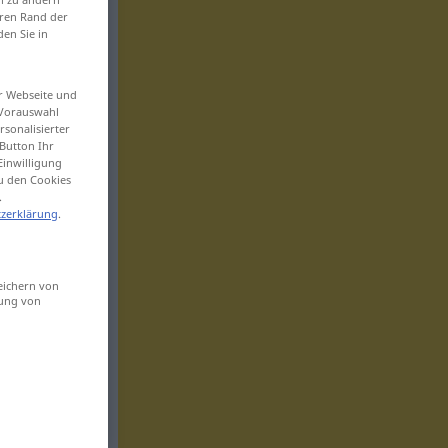
eren Rand der
den Sie in
er Webseite und
 Vorauswahl
sonalisierter
Button Ihr
Einwilligung
zu den Cookies
.
zerklärung
.
eichern von
sung von