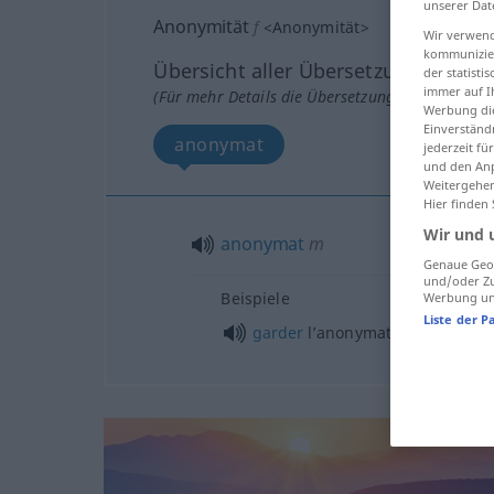
unserer Dat
Anonymität
f
<
Anonymität
>
Wir verwend
kommunizier
Übersicht aller Übersetzungen
der statist
immer auf I
(Für mehr Details die Übersetzung anklicken/an
Werbung die
Einverständ
anonymat
jederzeit f
und den Anp
Weitergehen
Hier finden
Wir und 
anonymat
m
Genaue Geol
und/oder Zu
Beispiele
Werbung und
Liste der P
garder
l’anonymat