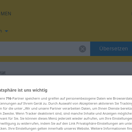
HMEN
h
Übersetzen
tät
ung für "Anonymität"
atsphäre ist uns wichtig
sere
716
-Partner speichern und greifen auf personenbezogene Daten wie Browserdat
Kennungen auf Ihrem Gerät zu. Durch Auswahl von Akzeptieren aktivieren Sie Trackin
rsetzung
n für die unter „Wir und unsere Partner verarbeiten Daten, um Ihnen Dienste bereitz
n Zwecke. Wenn Tracker deaktiviert sind, sind manche Inhalte und Anzeigen mögliche
evant für Sie. Sie können dieses Menü jederzeit wieder aufrufen, um Ihre Einstellung
inwilligung zu widerrufen, indem Sie auf den Link Privatsphäre-Einstellungen am unt
cken. Ihre Einstellungen gelten innerhalb unseres Website. Weitere Informationen fin