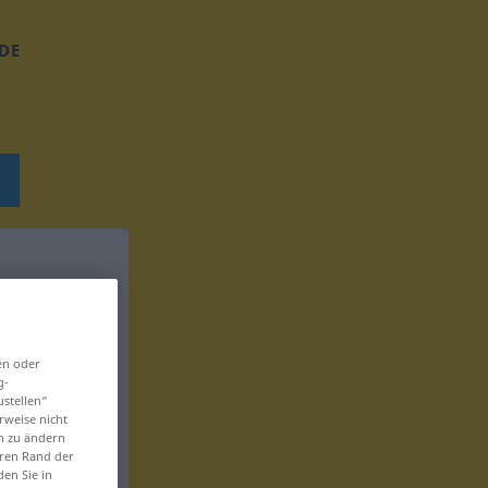
DE
en oder
g-
ustellen“
rweise nicht
en zu ändern
eren Rand der
den Sie in