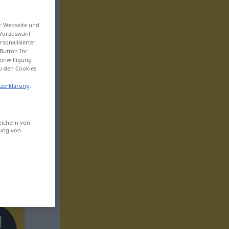
er Webseite und
 Vorauswahl
sonalisierter
Button Ihr
Einwilligung
zu den Cookies
.
zerklärung
.
eichern von
sung von