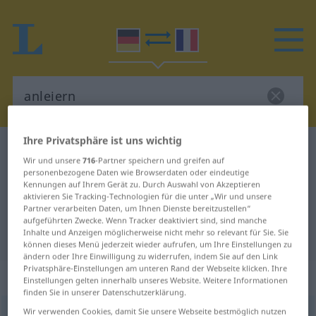
Ihre Privatsphäre ist uns wichtig
Deutsch-Französisch Wörterbuch
anleiern
Wir und unsere
716
-Partner speichern und greifen auf
Deutsch-Französisch Übersetzung
personenbezogene Daten wie Browserdaten oder eindeutige
Kennungen auf Ihrem Gerät zu. Durch Auswahl von Akzeptieren
für "anleiern"
aktivieren Sie Tracking-Technologien für die unter „Wir und unsere
Partner verarbeiten Daten, um Ihnen Dienste bereitzustellen“
aufgeführten Zwecke. Wenn Tracker deaktiviert sind, sind manche
Inhalte und Anzeigen möglicherweise nicht mehr so relevant für Sie. Sie
"anleiern" Französisch Übersetzung
können dieses Menü jederzeit wieder aufrufen, um Ihre Einstellungen zu
ändern oder Ihre Einwilligung zu widerrufen, indem Sie auf den Link
Privatsphäre-Einstellungen am unteren Rand der Webseite klicken. Ihre
„anleiern“
: transitives Verb
Einstellungen gelten innerhalb unseres Website. Weitere Informationen
finden Sie in unserer Datenschutzerklärung.
Wir verwenden Cookies, damit Sie unsere Webseite bestmöglich nutzen
anleiern
v/t
UMG