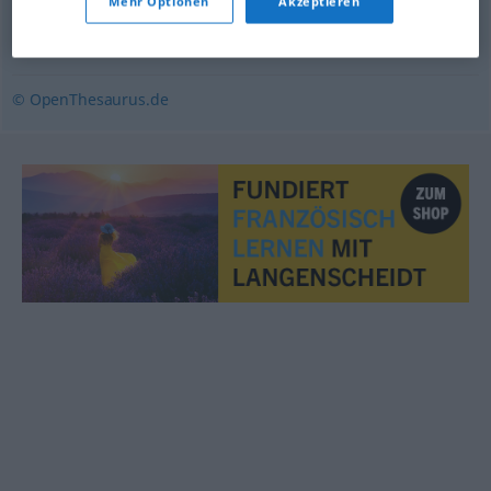
Mehr Optionen
Akzeptieren
(etwas/mit etwas)
,
anwerfen (ugs.)
,
bereiten
,
verursachen
,
herbeiführen
© OpenThesaurus.de