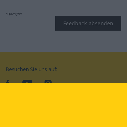
*Pflichtfeld
Feedback absenden
Besuchen Sie uns auf:
facebook
YouTube
Instagram
Langenscheidt