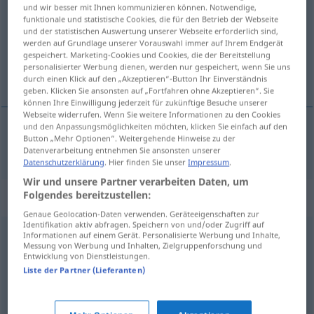
und wir besser mit Ihnen kommunizieren können. Notwendige,
funktionale und statistische Cookies, die für den Betrieb der Webseite
Übersicht aller Übersetzungen
und der statistischen Auswertung unserer Webseite erforderlich sind,
(Für mehr Details die Übersetzung anklicken/antippen)
werden auf Grundlage unserer Vorauswahl immer auf Ihrem Endgerät
gespeichert. Marketing-Cookies und Cookies, die der Bereitstellung
personalisierter Werbung dienen, werden nur gespeichert, wenn Sie uns
mettre en route
durch einen Klick auf den „Akzeptieren“-Button Ihr Einverständnis
geben. Klicken Sie ansonsten auf „Fortfahren ohne Akzeptieren“. Sie
können Ihre Einwilligung jederzeit für zukünftige Besuche unserer
Webseite widerrufen. Wenn Sie weitere Informationen zu den Cookies
und den Anpassungsmöglichkeiten möchten, klicken Sie einfach auf den
Button „Mehr Optionen“. Weitergehende Hinweise zu der
mettre
en
route
anleiern
Datenverarbeitung entnehmen Sie ansonsten unserer
Datenschutzerklärung
. Hier finden Sie unser
Impressum
.
Wir und unsere Partner verarbeiten Daten, um
Folgendes bereitzustellen:
Synonyme für "anleiern"
Genaue Geolocation-Daten verwenden. Geräteeigenschaften zur
Identifikation aktiv abfragen. Speichern von und/oder Zugriff auf
Informationen auf einem Gerät. Personalisierte Werbung und Inhalte,
initiieren
,
starten
,
ankurbeln
Messung von Werbung und Inhalten, Zielgruppenforschung und
Entwicklung von Dienstleistungen.
Liste der Partner (Lieferanten)
anstiften
,
hervorrufen
,
initiieren
,
auslösen
,
(zu etwas)
führen
,
induzieren
,
bewirken
,
entfachen
,
anfangen