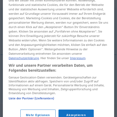
Plural
und wir besser mit Ihnen kommunizieren können. Notwendige,
funktionale und statistische Cookies, die für den Betrieb der Webseite
und der statistischen Auswertung unserer Webseite erforderlich sind,
werden auf Grundlage unserer Vorauswahl immer auf Ihrem Endgerät
Anfangsgründe
mpl
gespeichert. Marketing-Cookies und Cookies, die der Bereitstellung
personalisierter Werbung dienen, werden nur gespeichert, wenn Sie uns
Übersicht aller Übersetzungen
durch einen Klick auf den „Akzeptieren“-Button Ihr Einverständnis
(Für mehr Details die Übersetzung anklicken/antippen)
geben. Klicken Sie ansonsten auf „Fortfahren ohne Akzeptieren“. Sie
können Ihre Einwilligung jederzeit für zukünftige Besuche unserer
Webseite widerrufen. Wenn Sie weitere Informationen zu den Cookies
notions élémentaires, rudiments
und den Anpassungsmöglichkeiten möchten, klicken Sie einfach auf den
Button „Mehr Optionen“. Weitergehende Hinweise zu der
Datenverarbeitung entnehmen Sie ansonsten unserer
Datenschutzerklärung
. Hier finden Sie unser
Impressum
.
Wir und unsere Partner verarbeiten Daten, um
notions
fpl
élémentaires
Anfangsgründe
einer
Folgendes bereitzustellen:
Genaue Geolocation-Daten verwenden. Geräteeigenschaften zur
Wissenschaft
Identifikation aktiv abfragen. Speichern von und/oder Zugriff auf
Informationen auf einem Gerät. Personalisierte Werbung und Inhalte,
Messung von Werbung und Inhalten, Zielgruppenforschung und
rudiments
mpl
Anfangsgründe
Entwicklung von Dienstleistungen.
Liste der Partner (Lieferanten)
Mehr Optionen
Akzeptieren