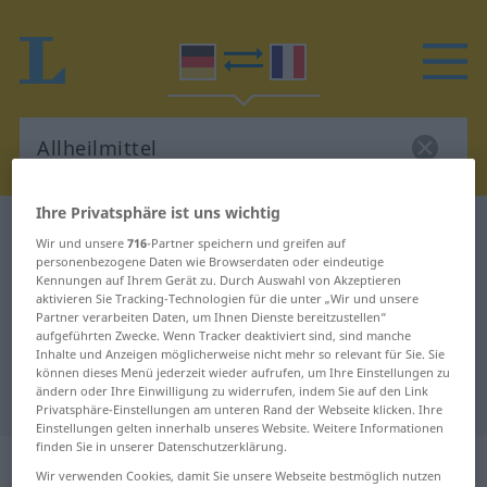
Ihre Privatsphäre ist uns wichtig
Deutsch-Französisch Wörterbuch
Allheilmittel
Wir und unsere
716
-Partner speichern und greifen auf
Deutsch-Französisch Übersetzung
personenbezogene Daten wie Browserdaten oder eindeutige
Kennungen auf Ihrem Gerät zu. Durch Auswahl von Akzeptieren
für "Allheilmittel"
aktivieren Sie Tracking-Technologien für die unter „Wir und unsere
Partner verarbeiten Daten, um Ihnen Dienste bereitzustellen“
aufgeführten Zwecke. Wenn Tracker deaktiviert sind, sind manche
Inhalte und Anzeigen möglicherweise nicht mehr so relevant für Sie. Sie
"Allheilmittel" Französisch
können dieses Menü jederzeit wieder aufrufen, um Ihre Einstellungen zu
ändern oder Ihre Einwilligung zu widerrufen, indem Sie auf den Link
Übersetzung
Privatsphäre-Einstellungen am unteren Rand der Webseite klicken. Ihre
Einstellungen gelten innerhalb unseres Website. Weitere Informationen
finden Sie in unserer Datenschutzerklärung.
„Allheilmittel“
: Neutrum
Wir verwenden Cookies, damit Sie unsere Webseite bestmöglich nutzen