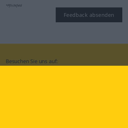
*Pflichtfeld
Feedback absenden
Besuchen Sie uns auf:
facebook
YouTube
Instagram
Langenscheidt
NUTZUNGSBEDINGUNGEN