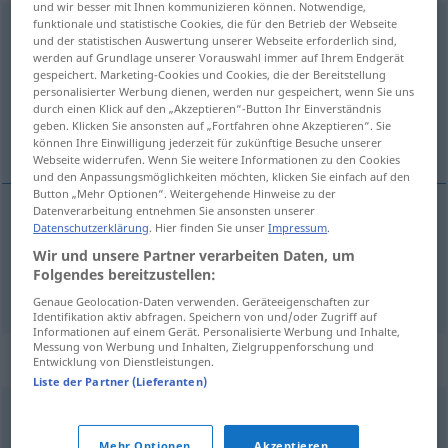
und wir besser mit Ihnen kommunizieren können. Notwendige,
funktionale und statistische Cookies, die für den Betrieb der Webseite
Allheilmittel
n
und der statistischen Auswertung unserer Webseite erforderlich sind,
werden auf Grundlage unserer Vorauswahl immer auf Ihrem Endgerät
Übersicht aller Übersetzungen
gespeichert. Marketing-Cookies und Cookies, die der Bereitstellung
personalisierter Werbung dienen, werden nur gespeichert, wenn Sie uns
(Für mehr Details die Übersetzung anklicken/antippen)
durch einen Klick auf den „Akzeptieren“-Button Ihr Einverständnis
geben. Klicken Sie ansonsten auf „Fortfahren ohne Akzeptieren“. Sie
remède universel, panacée
können Ihre Einwilligung jederzeit für zukünftige Besuche unserer
Webseite widerrufen. Wenn Sie weitere Informationen zu den Cookies
und den Anpassungsmöglichkeiten möchten, klicken Sie einfach auf den
Button „Mehr Optionen“. Weitergehende Hinweise zu der
Datenverarbeitung entnehmen Sie ansonsten unserer
Datenschutzerklärung
. Hier finden Sie unser
Impressum
.
remède
universel
Allheilmittel
a.
MED
FIG
Wir und unsere Partner verarbeiten Daten, um
Folgendes bereitzustellen:
panacée
f
Allheilmittel
Genaue Geolocation-Daten verwenden. Geräteeigenschaften zur
Identifikation aktiv abfragen. Speichern von und/oder Zugriff auf
Informationen auf einem Gerät. Personalisierte Werbung und Inhalte,
Messung von Werbung und Inhalten, Zielgruppenforschung und
Synonyme für "Allheilmittel"
Entwicklung von Dienstleistungen.
Liste der Partner (Lieferanten)
Wunderwaffe
,
Patentlösung
,
Wundermittel
Mehr Optionen
Akzeptieren