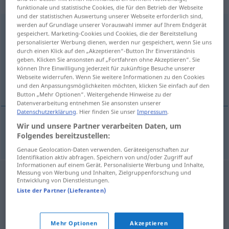
„Alkoholvergiftung“
: Femininum
funktionale und statistische Cookies, die für den Betrieb der Webseite
und der statistischen Auswertung unserer Webseite erforderlich sind,
werden auf Grundlage unserer Vorauswahl immer auf Ihrem Endgerät
Alkoholvergiftung
f
gespeichert. Marketing-Cookies und Cookies, die der Bereitstellung
personalisierter Werbung dienen, werden nur gespeichert, wenn Sie uns
Übersicht aller Übersetzungen
durch einen Klick auf den „Akzeptieren“-Button Ihr Einverständnis
(Für mehr Details die Übersetzung anklicken/antippen)
geben. Klicken Sie ansonsten auf „Fortfahren ohne Akzeptieren“. Sie
können Ihre Einwilligung jederzeit für zukünftige Besuche unserer
Webseite widerrufen. Wenn Sie weitere Informationen zu den Cookies
intoxication par l’alcool
und den Anpassungsmöglichkeiten möchten, klicken Sie einfach auf den
Button „Mehr Optionen“. Weitergehende Hinweise zu der
Datenverarbeitung entnehmen Sie ansonsten unserer
Datenschutzerklärung
. Hier finden Sie unser
Impressum
.
Wir und unsere Partner verarbeiten Daten, um
intoxication
f
par l’alcool
Alkoholvergiftung
Folgendes bereitzustellen:
Genaue Geolocation-Daten verwenden. Geräteeigenschaften zur
Identifikation aktiv abfragen. Speichern von und/oder Zugriff auf
Informationen auf einem Gerät. Personalisierte Werbung und Inhalte,
Messung von Werbung und Inhalten, Zielgruppenforschung und
Entwicklung von Dienstleistungen.
Liste der Partner (Lieferanten)
Mehr Optionen
Akzeptieren