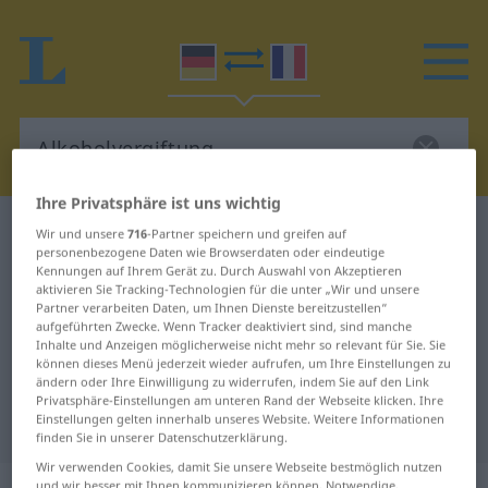
Ihre Privatsphäre ist uns wichtig
Deutsch-Französisch Wörterbuch
Wir und unsere
716
-Partner speichern und greifen auf
personenbezogene Daten wie Browserdaten oder eindeutige
Alkoholvergiftung
Kennungen auf Ihrem Gerät zu. Durch Auswahl von Akzeptieren
Deutsch-Französisch Übersetzung
aktivieren Sie Tracking-Technologien für die unter „Wir und unsere
Partner verarbeiten Daten, um Ihnen Dienste bereitzustellen“
für "Alkoholvergiftung"
aufgeführten Zwecke. Wenn Tracker deaktiviert sind, sind manche
Inhalte und Anzeigen möglicherweise nicht mehr so relevant für Sie. Sie
können dieses Menü jederzeit wieder aufrufen, um Ihre Einstellungen zu
ändern oder Ihre Einwilligung zu widerrufen, indem Sie auf den Link
"Alkoholvergiftung" Französisch
Privatsphäre-Einstellungen am unteren Rand der Webseite klicken. Ihre
Einstellungen gelten innerhalb unseres Website. Weitere Informationen
Übersetzung
finden Sie in unserer Datenschutzerklärung.
Wir verwenden Cookies, damit Sie unsere Webseite bestmöglich nutzen
und wir besser mit Ihnen kommunizieren können. Notwendige,