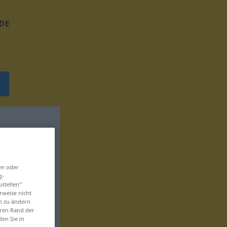
DE
en oder
g-
ustellen“
rweise nicht
en zu ändern
eren Rand der
den Sie in