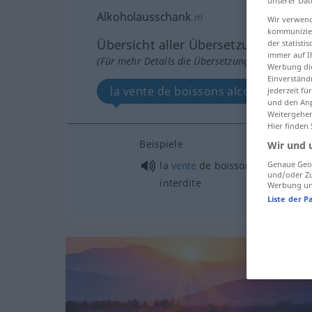
unserer Dat
Alkoholausschank
m
Wir verwend
kommunizier
Übersicht aller Übersetzungen
der statist
immer auf I
(Für mehr Details die Übersetzung anklicken/an
Werbung die
Einverständ
la vente de boissons alcoolisées aux
jederzeit f
und den Anp
Weitergehen
Hier finden
Beispiele
Wir und 
la
vente
de boissons alcoolisée
Genaue Geol
und/oder Zu
interdite
Werbung und
Liste der P