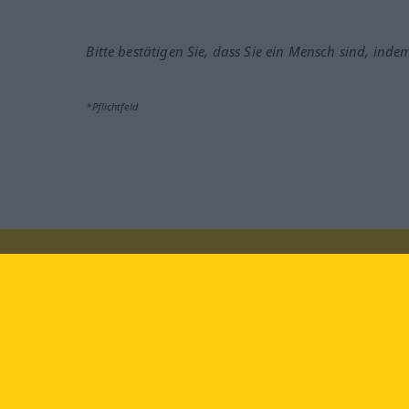
Bitte bestätigen Sie, dass Sie ein Mensch sind, inde
*Pflichtfeld
Besuchen Sie uns auf:
faceb