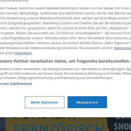
enschutzerklärung.
en Cookies, damit Sie unsere Webseite bestmöglich nutzen und wir besser mit Ihnen
en können. Notwendige, funktionale und statistische Cookies, die für den Betrieb d
ischen Auswertung unserer Webseite erforderlich sind, werden auf Grundlage unserer
hrem Endgerät gespeichert. Marketing-Cookies und Cookies, die der Bereitstellung per
tippen)
nen, werden nur gespeichert, wenn Sie uns durch einen Klick auf den „Akzeptieren“-
nis geben. Klicken Sie ansonsten auf „Fortfahren ohne Akzeptieren“. Sie können Ihre 
 jeunes est interdite
ür zukünftige Besuche unserer Webseite widerrufen. Wenn Sie weitere Informationen 
assungsmöglichkeiten möchten, klicken Sie einfach auf den Button „Mehr Optionen“
de Hinweise zu der Datenverarbeitung entnehmen Sie ansonsten unserer
Datenschut
 Sie unser
Impressum
.
unsere Partner verarbeiten Daten, um Folgendes bereitzustellen:
s
aux
jeunes est
der Alkoholausschank an
ocation-Daten verwenden. Geräteeigenschaften zur Identifikation aktiv abfragen. Sp
griff auf Informationen auf einem Gerät. Personalisierte Werbung und Inhalte, Mes
Jugendliche ist
verboten
 Inhalten, Zielgruppenforschung und Entwicklung von Dienstleistungen.
artner (Lieferanten)
Mehr Optionen
Akzeptieren