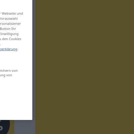
er Webseite und
 Vorauswahl
sonalisierter
Button Ihr
Einwilligung
zu den Cookies
.
zerklärung
.
eichern von
sung von