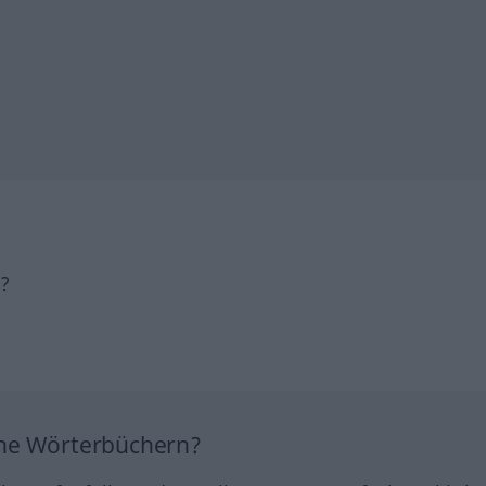
h?
ine Wörterbüchern?