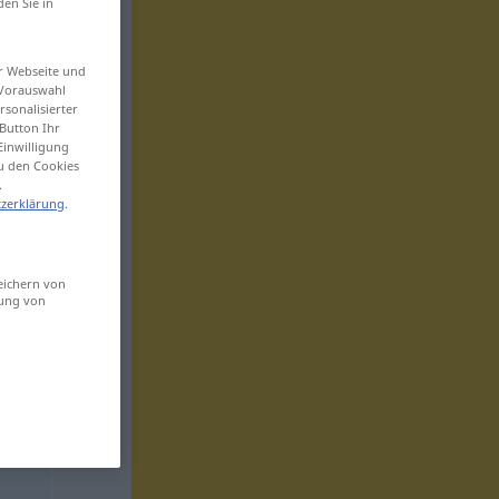
den Sie in
er Webseite und
 Vorauswahl
sonalisierter
Button Ihr
Einwilligung
zu den Cookies
.
zerklärung
.
eichern von
sung von