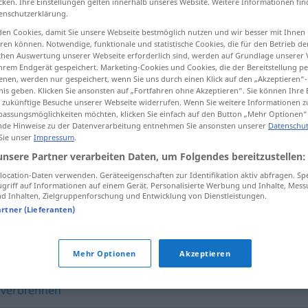
cken. Ihre Einstellungen gelten innerhalb unseres Website. Weitere Informationen fin
enschutzerklärung.
en Cookies, damit Sie unsere Webseite bestmöglich nutzen und wir besser mit Ihnen
en können. Notwendige, funktionale und statistische Cookies, die für den Betrieb d
ischen Auswertung unserer Webseite erforderlich sind, werden auf Grundlage unserer
tippen)
hrem Endgerät gespeichert. Marketing-Cookies und Cookies, die der Bereitstellung per
nen, werden nur gespeichert, wenn Sie uns durch einen Klick auf den „Akzeptieren“-
nis geben. Klicken Sie ansonsten auf „Fortfahren ohne Akzeptieren“. Sie können Ihre 
ür zukünftige Besuche unserer Webseite widerrufen. Wenn Sie weitere Informationen 
assungsmöglichkeiten möchten, klicken Sie einfach auf den Button „Mehr Optionen“
de Hinweise zu der Datenverarbeitung entnehmen Sie ansonsten unserer
Datenschut
 Sie unser
Impressum
.
abfackeln
TECH
unsere Partner verarbeiten Daten, um Folgendes bereitzustellen:
ocation-Daten verwenden. Geräteeigenschaften zur Identifikation aktiv abfragen. Sp
griff auf Informationen auf einem Gerät. Personalisierte Werbung und Inhalte, Mes
abfackeln
(≈ niederbrennen)
UMG
 Inhalten, Zielgruppenforschung und Entwicklung von Dienstleistungen.
artner (Lieferanten)
Mehr Optionen
Akzeptieren
,
verbrennen