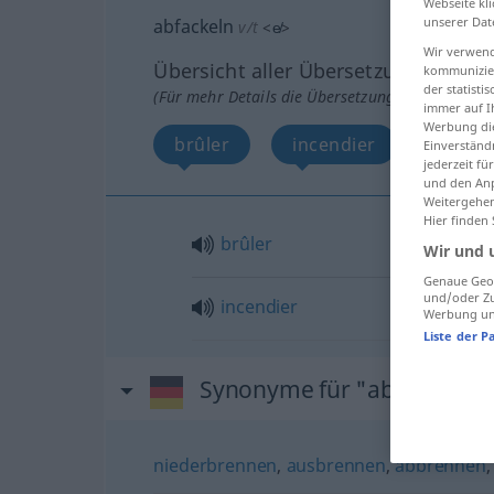
Webseite kli
unserer Dat
abfackeln
v/t
<
e̸
>
Wir verwend
Übersicht aller Übersetzungen
kommunizier
der statist
(Für mehr Details die Übersetzung anklicken/an
immer auf I
Werbung die
brûler
incendier
Einverständ
jederzeit f
und den Anp
Weitergehen
Hier finden
brûler
Wir und 
Genaue Geol
und/oder Zu
incendier
Werbung und
Liste der P
Synonyme für "abfackeln"
niederbrennen
,
ausbrennen
,
abbrennen