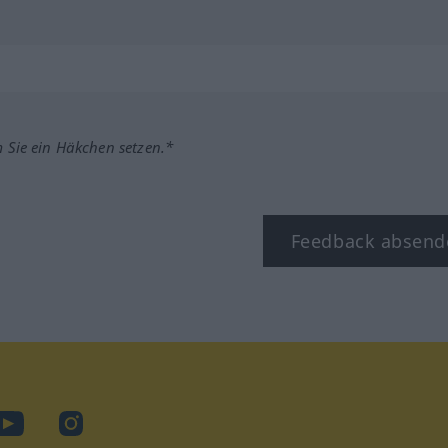
m Sie ein Häkchen setzen.*
Feedback absend
ook
YouTube
Instagram