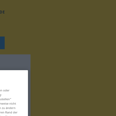
DE
en oder
g-
ustellen“
rweise nicht
en zu ändern
eren Rand der