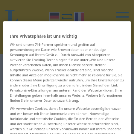
Ihre Privatsphäre ist uns wichtig
Wir und unsere
716
-Partner speichern und greifen auf
personenbezogene Daten wie Browserdaten oder eindeutige
Kennungen auf Ihrem Gerät zu. Durch Auswahl von Akzeptieren
aktivieren Sie Tracking-Technologien für die unter „Wir und unsere
Deutsch-Französisch Wörterbuch
C
8
Partner verarbeiten Daten, um Ihnen Dienste bereitzustellen“
aufgeführten Zwecke. Wenn Tracker deaktiviert sind, sind manche
Inhalte und Anzeigen möglicherweise nicht mehr so relevant für Sie. Sie
Wörter auf Deutsch, die mit C
können dieses Menü jederzeit wieder aufrufen, um Ihre Einstellungen zu
ändern oder Ihre Einwilligung zu widerrufen, indem Sie auf den Link
beginnen – Chat ... Chef
Privatsphäre-Einstellungen am unteren Rand der Webseite klicken. Ihre
Einstellungen gelten innerhalb unseres Website. Weitere Informationen
finden Sie in unserer Datenschutzerklärung.
Chat
Chauvinist
Wir verwenden Cookies, damit Sie unsere Webseite bestmöglich nutzen
und wir besser mit Ihnen kommunizieren können. Notwendige,
Chatgroup
chauvinistisch
funktionale und statistische Cookies, die für den Betrieb der Webseite
und der statistischen Auswertung unserer Webseite erforderlich sind,
Chatline
Check
werden auf Grundlage unserer Vorauswahl immer auf Ihrem Endgerät
gespeichert. Marketing-Cookies und Cookies, die der Bereitstellung