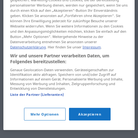
personalisierter Werbung dienen, werden nur gespeichert, wenn Sie uns
Chatpartner
Check-in
durch einen Klick auf den „Akzeptieren“-Button Ihr Einverständnis
geben. Klicken Sie ansonsten auf „Fortfahren ohne Akzeptieren“. Sie
Chatroom
Check-in-Automat
können Ihre Einwilligung jederzeit für zukünftige Besuche unserer
Webseite widerrufen. Wenn Sie weitere Informationen zu den Cookies
chatten
Check-up
und den Anpassungsmöglichkeiten möchten, klicken Sie einfach auf den
Button „Mehr Optionen“. Weitergehende Hinweise zu der
Datenverarbeitung entnehmen Sie ansonsten unserer
Chauffeur
checken
Datenschutzerklärung
. Hier finden Sie unser
Impressum
.
chauffieren
Checkliste
Wir und unsere Partner verarbeiten Daten, um
Folgendes bereitzustellen:
Chaussee
Cheerleader
Genaue Geolocation-Daten verwenden. Geräteeigenschaften zur
Identifikation aktiv abfragen. Speichern von und/oder Zugriff auf
Informationen auf einem Gerät. Personalisierte Werbung und Inhalte,
Chausseebaum
Cheeseburger
Messung von Werbung und Inhalten, Zielgruppenforschung und
Entwicklung von Dienstleistungen.
Chauvi
Chef
Liste der Partner (Lieferanten)
Chauvinismus
Mehr Optionen
Akzeptieren