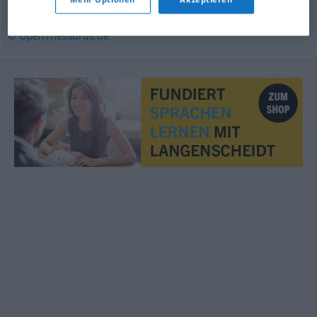
ehren
© OpenThesaurus.de