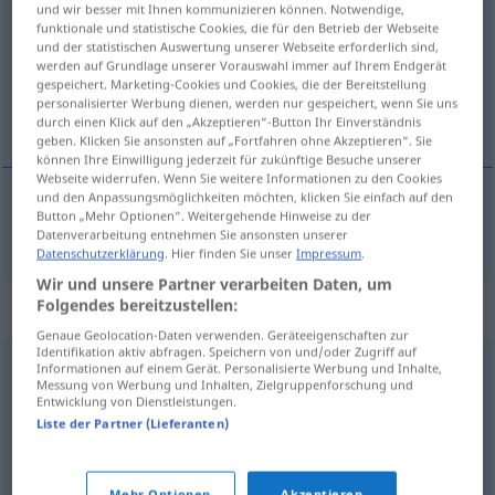
und wir besser mit Ihnen kommunizieren können. Notwendige,
funktionale und statistische Cookies, die für den Betrieb der Webseite
Übersicht aller Übersetzungen
und der statistischen Auswertung unserer Webseite erforderlich sind,
werden auf Grundlage unserer Vorauswahl immer auf Ihrem Endgerät
(Für mehr Details die Übersetzung anklicken/antippen)
gespeichert. Marketing-Cookies und Cookies, die der Bereitstellung
personalisierter Werbung dienen, werden nur gespeichert, wenn Sie uns
palvoa, ihailla, kunnioittaa
durch einen Klick auf den „Akzeptieren“-Button Ihr Einverständnis
geben. Klicken Sie ansonsten auf „Fortfahren ohne Akzeptieren“. Sie
können Ihre Einwilligung jederzeit für zukünftige Besuche unserer
Webseite widerrufen. Wenn Sie weitere Informationen zu den Cookies
und den Anpassungsmöglichkeiten möchten, klicken Sie einfach auf den
Button „Mehr Optionen“. Weitergehende Hinweise zu der
palvoa
,
ihailla
,
kunnioittaa
verehren
Datenverarbeitung entnehmen Sie ansonsten unserer
Datenschutzerklärung
. Hier finden Sie unser
Impressum
.
Wir und unsere Partner verarbeiten Daten, um
Folgendes bereitzustellen:
Synonyme für "verehren"
Genaue Geolocation-Daten verwenden. Geräteeigenschaften zur
Identifikation aktiv abfragen. Speichern von und/oder Zugriff auf
Informationen auf einem Gerät. Personalisierte Werbung und Inhalte,
heiligen
Messung von Werbung und Inhalten, Zielgruppenforschung und
Entwicklung von Dienstleistungen.
Liste der Partner (Lieferanten)
(sich) verzehren (nach) (geh.)
Mehr Optionen
Akzeptieren