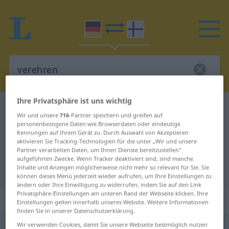
Ihre Privatsphäre ist uns wichtig
Deutsch-Finnisch Wörterbuch
verehren
Wir und unsere
716
-Partner speichern und greifen auf
Deutsch-Finnisch Übersetzung für
personenbezogene Daten wie Browserdaten oder eindeutige
Kennungen auf Ihrem Gerät zu. Durch Auswahl von Akzeptieren
"verehren"
aktivieren Sie Tracking-Technologien für die unter „Wir und unsere
Partner verarbeiten Daten, um Ihnen Dienste bereitzustellen“
aufgeführten Zwecke. Wenn Tracker deaktiviert sind, sind manche
Inhalte und Anzeigen möglicherweise nicht mehr so relevant für Sie. Sie
"verehren" Finnisch Übersetzung
können dieses Menü jederzeit wieder aufrufen, um Ihre Einstellungen zu
ändern oder Ihre Einwilligung zu widerrufen, indem Sie auf den Link
Privatsphäre-Einstellungen am unteren Rand der Webseite klicken. Ihre
„verehren“
Einstellungen gelten innerhalb unseres Website. Weitere Informationen
finden Sie in unserer Datenschutzerklärung.
Wir verwenden Cookies, damit Sie unsere Webseite bestmöglich nutzen
verehren