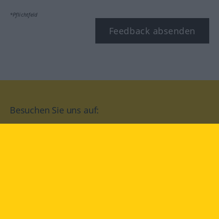
*Pflichtfeld
Feedback absenden
Besuchen Sie uns auf:
facebook
YouTube
Instagram
Langenscheidt