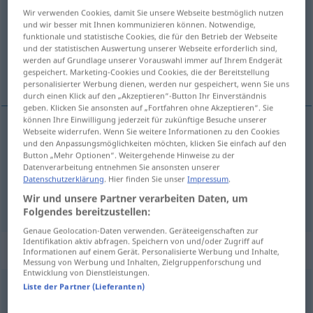
Wir verwenden Cookies, damit Sie unsere Webseite bestmöglich nutzen
Übersicht aller Übersetzungen
und wir besser mit Ihnen kommunizieren können. Notwendige,
funktionale und statistische Cookies, die für den Betrieb der Webseite
(Für mehr Details die Übersetzung anklicken/antippen)
und der statistischen Auswertung unserer Webseite erforderlich sind,
werden auf Grundlage unserer Vorauswahl immer auf Ihrem Endgerät
avoin, auki, avoin, avomielinen
gespeichert. Marketing-Cookies und Cookies, die der Bereitstellung
personalisierter Werbung dienen, werden nur gespeichert, wenn Sie uns
durch einen Klick auf den „Akzeptieren“-Button Ihr Einverständnis
geben. Klicken Sie ansonsten auf „Fortfahren ohne Akzeptieren“. Sie
können Ihre Einwilligung jederzeit für zukünftige Besuche unserer
Webseite widerrufen. Wenn Sie weitere Informationen zu den Cookies
und den Anpassungsmöglichkeiten möchten, klicken Sie einfach auf den
avoin
,
auki
offen
Button „Mehr Optionen“. Weitergehende Hinweise zu der
Datenverarbeitung entnehmen Sie ansonsten unserer
avoin
,
avomielinen
offen
Datenschutzerklärung
. Hier finden Sie unser
Impressum
.
FIG
Wir und unsere Partner verarbeiten Daten, um
Folgendes bereitzustellen:
Genaue Geolocation-Daten verwenden. Geräteeigenschaften zur
Identifikation aktiv abfragen. Speichern von und/oder Zugriff auf
Synonyme für "offen"
Informationen auf einem Gerät. Personalisierte Werbung und Inhalte,
Messung von Werbung und Inhalten, Zielgruppenforschung und
Entwicklung von Dienstleistungen.
Liste der Partner (Lieferanten)
aufgeschlossen (für)
,
zugänglich
,
empfänglich (für)