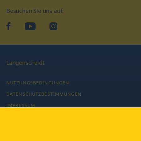
Besuchen Sie uns auf:
facebook
YouTube
Instagram
Langenscheidt
NUTZUNGSBEDINGUNGEN
DATENSCHUTZBESTIMMUNGEN
IMPRESSUM
PRIVATSPHÄRE-EINSTELLUNGEN
LATEINWÖRTERBUCH MIT CODE