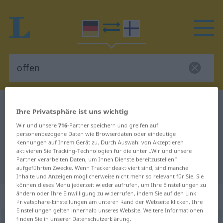
Deutsch-Finnisch Wörterbuch
offen
Ihre Privatsphäre ist uns wichtig
Deutsch-Finnisch Übersetzung für
Wir und unsere
716
-Partner speichern und greifen auf
personenbezogene Daten wie Browserdaten oder eindeutige
"offen"
Kennungen auf Ihrem Gerät zu. Durch Auswahl von Akzeptieren
aktivieren Sie Tracking-Technologien für die unter „Wir und unsere
Partner verarbeiten Daten, um Ihnen Dienste bereitzustellen“
"offen" Finnisch Übersetzung
aufgeführten Zwecke. Wenn Tracker deaktiviert sind, sind manche
Inhalte und Anzeigen möglicherweise nicht mehr so relevant für Sie. Sie
können dieses Menü jederzeit wieder aufrufen, um Ihre Einstellungen zu
„offen“
ändern oder Ihre Einwilligung zu widerrufen, indem Sie auf den Link
Privatsphäre-Einstellungen am unteren Rand der Webseite klicken. Ihre
Einstellungen gelten innerhalb unseres Website. Weitere Informationen
finden Sie in unserer Datenschutzerklärung.
offen