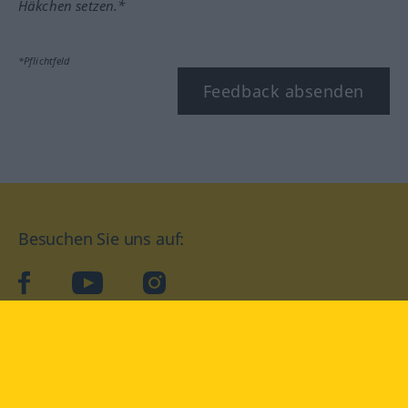
Häkchen setzen.*
*Pflichtfeld
Feedback absenden
Besuchen Sie uns auf:
facebook
YouTube
Instagram
Langenscheidt