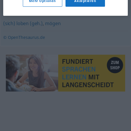
Mehr Optionen
Akzeptieren
kippen
(sich) loben (geh.)
,
mögen
© OpenThesaurus.de