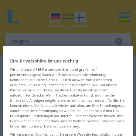
Ihre Privatsphäre ist uns wichtig
Deutsch-Finnisch Wörterbuch
neigen
Wir und unsere
716
-Partner speichern und greifen auf
Deutsch-Finnisch Übersetzung für
personenbezogene Daten wie Browserdaten oder eindeutige
Kennungen auf Ihrem Gerät zu. Durch Auswahl von Akzeptieren
"neigen"
aktivieren Sie Tracking-Technologien für die unter „Wir und unsere
Partner verarbeiten Daten, um Ihnen Dienste bereitzustellen“
aufgeführten Zwecke. Wenn Tracker deaktiviert sind, sind manche
"neigen" Finnisch Übersetzung
Inhalte und Anzeigen möglicherweise nicht mehr so relevant für Sie. Sie
können dieses Menü jederzeit wieder aufrufen, um Ihre Einstellungen zu
ändern oder Ihre Einwilligung zu widerrufen, indem Sie auf den Link
Privatsphäre-Einstellungen am unteren Rand der Webseite klicken. Ihre
„neigen“
Einstellungen gelten innerhalb unseres Website. Weitere Informationen
finden Sie in unserer Datenschutzerklärung.
Wir verwenden Cookies, damit Sie unsere Webseite bestmöglich nutzen
neigen