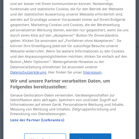
und wir besser mit Ihnen kommunizieren können. Notwendige,
funktionale und statistische Cookies, die für den Betrieb der Webseite
Übersicht aller Übersetzungen
und der statistischen Auswertung unserer Webseite erforderlich sind,
(Für mehr Details die Übersetzung anklicken/antippen)
werden auf Grundlage unserer Vorauswahl immer auf Ihrem Endgerät
gespeichert. Marketing-Cookies und Cookies, die der Bereitstellung
personalisierter Werbung dienen, werden nur gespeichert, wenn Sie uns
kallistaa, taivuttaa, olla taipuvainen
durch einen Klick auf den „Akzeptieren“-Button Ihr Einverständnis
geben. Klicken Sie ansonsten auf „Fortfahren ohne Akzeptieren“. Sie
können Ihre Einwilligung jederzeit für zukünftige Besuche unserer
Webseite widerrufen. Wenn Sie weitere Informationen zu den Cookies
und den Anpassungsmöglichkeiten möchten, klicken Sie einfach auf den
Button „Mehr Optionen“. Weitergehende Hinweise zu der
kallistaa
,
taivuttaa
neigen
Datenverarbeitung entnehmen Sie ansonsten unserer
Datenschutzerklärung
. Hier finden Sie unser
Impressum
.
olla
taipuvainen
neigen
FIG
Wir und unsere Partner verarbeiten Daten, um
Folgendes bereitzustellen:
Genaue Geolocation-Daten verwenden. Geräteeigenschaften zur
Identifikation aktiv abfragen. Speichern von und/oder Zugriff auf
Synonyme für "neigen"
Informationen auf einem Gerät. Personalisierte Werbung und Inhalte,
Messung von Werbung und Inhalten, Zielgruppenforschung und
Entwicklung von Dienstleistungen.
Liste der Partner (Lieferanten)
stürzen
,
(sich) senken
,
abfallen
,
sinken
,
herunterfallen
,
einfallen
,
bröckeln (ugs.)