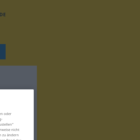
DE
en oder
g-
ustellen“
rweise nicht
en zu ändern