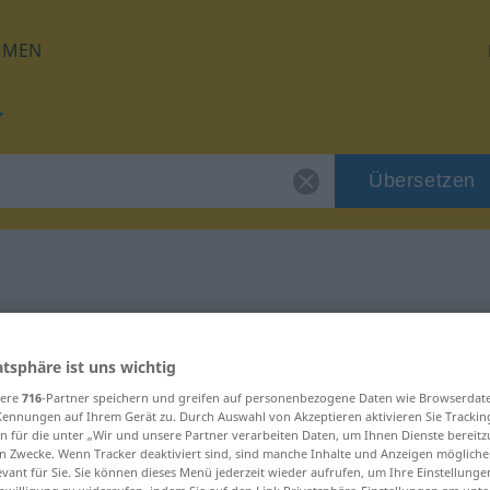
HMEN
Übersetzen
 für "meinen"
atsphäre ist uns wichtig
g
sere
716
-Partner speichern und greifen auf personenbezogene Daten wie Browserdat
Kennungen auf Ihrem Gerät zu. Durch Auswahl von Akzeptieren aktivieren Sie Trackin
n für die unter „Wir und unsere Partner verarbeiten Daten, um Ihnen Dienste bereitz
n Zwecke. Wenn Tracker deaktiviert sind, sind manche Inhalte und Anzeigen mögliche
evant für Sie. Sie können dieses Menü jederzeit wieder aufrufen, um Ihre Einstellung