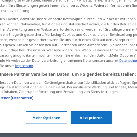
inwilligung zu widerrufen, indem Sie auf den Link Privatsphäre-Einstellungen am unt
cken. Ihre Einstellungen gelten innerhalb unseres Website. Weitere Informationen fin
enschutzerklärung.
en Cookies, damit Sie unsere Webseite bestmöglich nutzen und wir besser mit Ihnen
en können. Notwendige, funktionale und statistische Cookies, die für den Betrieb d
tippen)
ischen Auswertung unserer Webseite erforderlich sind, werden auf Grundlage unserer
hrem Endgerät gespeichert. Marketing-Cookies und Cookies, die der Bereitstellung per
nen, werden nur gespeichert, wenn Sie uns durch einen Klick auf den „Akzeptieren“-
nis geben. Klicken Sie ansonsten auf „Fortfahren ohne Akzeptieren“. Sie können Ihre 
ür zukünftige Besuche unserer Webseite widerrufen. Wenn Sie weitere Informationen 
assungsmöglichkeiten möchten, klicken Sie einfach auf den Button „Mehr Optionen“
de Hinweise zu der Datenverarbeitung entnehmen Sie ansonsten unserer
Datenschut
 Sie unser
Impressum
.
meinen
unsere Partner verarbeiten Daten, um Folgendes bereitzustellen:
ocation-Daten verwenden. Geräteeigenschaften zur Identifikation aktiv abfragen. Sp
meinen
denken
griff auf Informationen auf einem Gerät. Personalisierte Werbung und Inhalte, Mes
 Inhalten, Zielgruppenforschung und Entwicklung von Dienstleistungen.
artner (Lieferanten)
Mehr Optionen
Akzeptieren