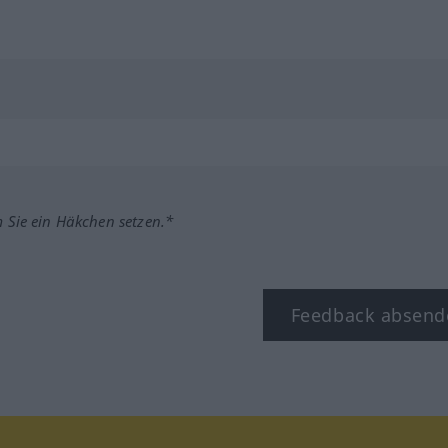
m Sie ein Häkchen setzen.*
Feedback absend