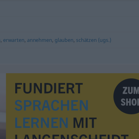
n
,
erwarten
,
annehmen
,
glauben
,
schätzen (ugs.)