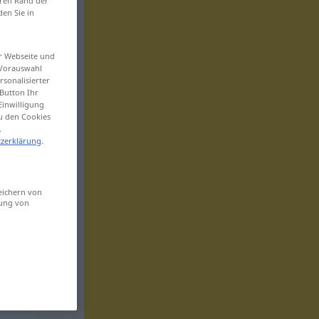
eren Rand der
den Sie in
er Webseite und
 Vorauswahl
sonalisierter
Button Ihr
Einwilligung
zu den Cookies
.
zerklärung
.
eichern von
sung von