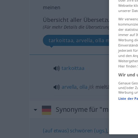
oder Ihre E
Webseite kli
meinen
unserer Dat
Übersicht aller Übersetzungen
Wir verwend
kommunizier
(Für mehr Details die Übersetzung anklicken/an
der statist
immer auf I
tarkoittaa, arvella, olla mieltä
Werbung die
Einverständ
jederzeit f
und den Anp
Weitergehen
Hier finden
tarkoittaa
Wir und 
Genaue Geol
arvella
,
olla
jtk
mieltä
und/oder Zu
Werbung und
Liste der P
Synonyme für "meinen"
(auf etwas) schwören (ugs.)
,
glauben