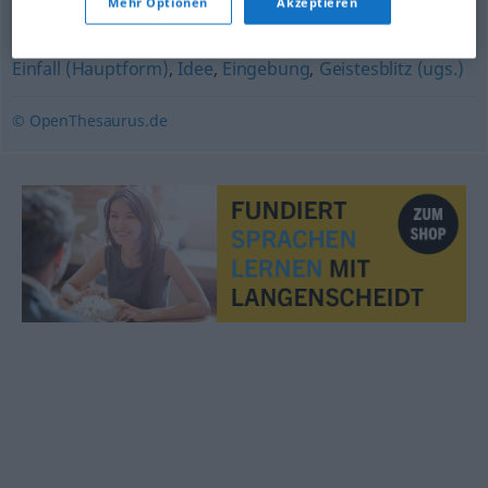
Mehr Optionen
Akzeptieren
(plötzliche) Erkenntnis
,
Anregung
,
Idee
Einfall (Hauptform)
,
Idee
,
Eingebung
,
Geistesblitz (ugs.)
© OpenThesaurus.de