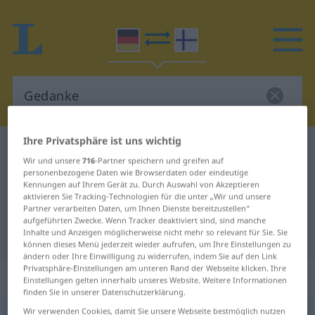
Ihre Privatsphäre ist uns wichtig
Deutsch-Finnisch Wörterbuch
Gedanke
Wir und unsere
716
-Partner speichern und greifen auf
Deutsch-Finnisch Übersetzung für
personenbezogene Daten wie Browserdaten oder eindeutige
Kennungen auf Ihrem Gerät zu. Durch Auswahl von Akzeptieren
"Gedanke"
aktivieren Sie Tracking-Technologien für die unter „Wir und unsere
Partner verarbeiten Daten, um Ihnen Dienste bereitzustellen“
aufgeführten Zwecke. Wenn Tracker deaktiviert sind, sind manche
"Gedanke" Finnisch Übersetzung
Inhalte und Anzeigen möglicherweise nicht mehr so relevant für Sie. Sie
können dieses Menü jederzeit wieder aufrufen, um Ihre Einstellungen zu
ändern oder Ihre Einwilligung zu widerrufen, indem Sie auf den Link
Privatsphäre-Einstellungen am unteren Rand der Webseite klicken. Ihre
„Gedanke“
: männlich
Einstellungen gelten innerhalb unseres Website. Weitere Informationen
finden Sie in unserer Datenschutzerklärung.
Wir verwenden Cookies, damit Sie unsere Webseite bestmöglich nutzen
Gedanke
m