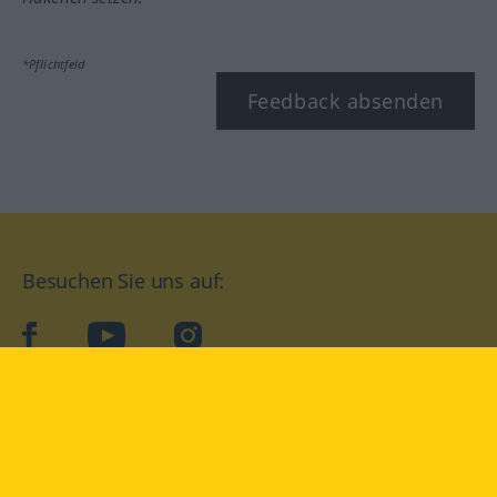
*Pflichtfeld
Feedback absenden
Besuchen Sie uns auf:
facebook
YouTube
Instagram
Langenscheidt