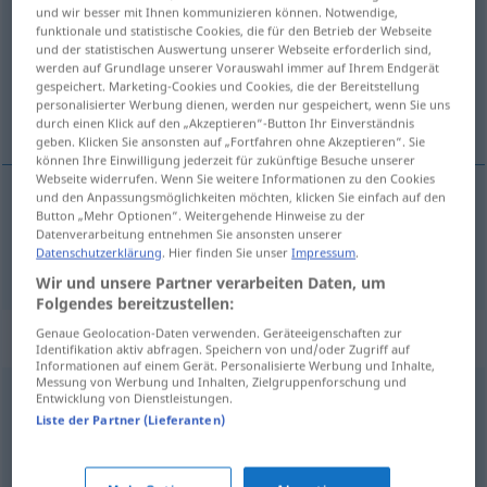
und wir besser mit Ihnen kommunizieren können. Notwendige,
funktionale und statistische Cookies, die für den Betrieb der Webseite
Übersicht aller Übersetzungen
und der statistischen Auswertung unserer Webseite erforderlich sind,
(Für mehr Details die Übersetzung anklicken/antippen)
werden auf Grundlage unserer Vorauswahl immer auf Ihrem Endgerät
gespeichert. Marketing-Cookies und Cookies, die der Bereitstellung
personalisierter Werbung dienen, werden nur gespeichert, wenn Sie uns
ajatus
durch einen Klick auf den „Akzeptieren“-Button Ihr Einverständnis
geben. Klicken Sie ansonsten auf „Fortfahren ohne Akzeptieren“. Sie
können Ihre Einwilligung jederzeit für zukünftige Besuche unserer
Webseite widerrufen. Wenn Sie weitere Informationen zu den Cookies
und den Anpassungsmöglichkeiten möchten, klicken Sie einfach auf den
Button „Mehr Optionen“. Weitergehende Hinweise zu der
ajatus
Gedanke
Datenverarbeitung entnehmen Sie ansonsten unserer
Datenschutzerklärung
. Hier finden Sie unser
Impressum
.
Wir und unsere Partner verarbeiten Daten, um
Folgendes bereitzustellen:
Synonyme für "Gedanke"
Genaue Geolocation-Daten verwenden. Geräteeigenschaften zur
Identifikation aktiv abfragen. Speichern von und/oder Zugriff auf
Informationen auf einem Gerät. Personalisierte Werbung und Inhalte,
Messung von Werbung und Inhalten, Zielgruppenforschung und
Entwicklung von Dienstleistungen.
Vorstellung
,
Erwägung
,
Überlegung
Liste der Partner (Lieferanten)
Einfall
,
(plötzliche) Einsicht
,
Eingebung (Hauptform)
,