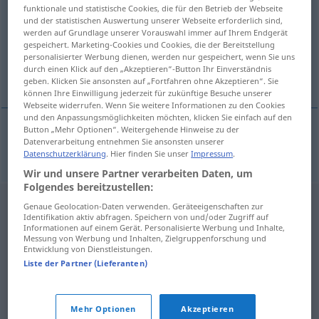
funktionale und statistische Cookies, die für den Betrieb der Webseite
und der statistischen Auswertung unserer Webseite erforderlich sind,
Übersicht aller Übersetzungen
werden auf Grundlage unserer Vorauswahl immer auf Ihrem Endgerät
(Für mehr Details die Übersetzung anklicken/antippen)
gespeichert. Marketing-Cookies und Cookies, die der Bereitstellung
personalisierter Werbung dienen, werden nur gespeichert, wenn Sie uns
durch einen Klick auf den „Akzeptieren“-Button Ihr Einverständnis
syntymäpäivä
geben. Klicken Sie ansonsten auf „Fortfahren ohne Akzeptieren“. Sie
können Ihre Einwilligung jederzeit für zukünftige Besuche unserer
Webseite widerrufen. Wenn Sie weitere Informationen zu den Cookies
und den Anpassungsmöglichkeiten möchten, klicken Sie einfach auf den
Button „Mehr Optionen“. Weitergehende Hinweise zu der
Datenverarbeitung entnehmen Sie ansonsten unserer
syntymäpäivä
Geburtstag
Datenschutzerklärung
. Hier finden Sie unser
Impressum
.
Wir und unsere Partner verarbeiten Daten, um
Folgendes bereitzustellen:
Genaue Geolocation-Daten verwenden. Geräteeigenschaften zur
Identifikation aktiv abfragen. Speichern von und/oder Zugriff auf
Informationen auf einem Gerät. Personalisierte Werbung und Inhalte,
Messung von Werbung und Inhalten, Zielgruppenforschung und
Entwicklung von Dienstleistungen.
Liste der Partner (Lieferanten)
Mehr Optionen
Akzeptieren