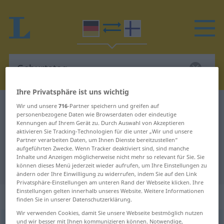
Ihre Privatsphäre ist uns wichtig
Deutsch-Finnisch Wörterbuch
Geburtstag
Wir und unsere
716
-Partner speichern und greifen auf
personenbezogene Daten wie Browserdaten oder eindeutige
Deutsch-Finnisch Übersetzung für
Kennungen auf Ihrem Gerät zu. Durch Auswahl von Akzeptieren
aktivieren Sie Tracking-Technologien für die unter „Wir und unsere
"Geburtstag"
Partner verarbeiten Daten, um Ihnen Dienste bereitzustellen“
aufgeführten Zwecke. Wenn Tracker deaktiviert sind, sind manche
Inhalte und Anzeigen möglicherweise nicht mehr so relevant für Sie. Sie
"Geburtstag" Finnisch Übersetzung
können dieses Menü jederzeit wieder aufrufen, um Ihre Einstellungen zu
ändern oder Ihre Einwilligung zu widerrufen, indem Sie auf den Link
Privatsphäre-Einstellungen am unteren Rand der Webseite klicken. Ihre
Einstellungen gelten innerhalb unseres Website. Weitere Informationen
„Geburtstag“
: männlich
finden Sie in unserer Datenschutzerklärung.
Wir verwenden Cookies, damit Sie unsere Webseite bestmöglich nutzen
und wir besser mit Ihnen kommunizieren können. Notwendige,
Geburtstag
m