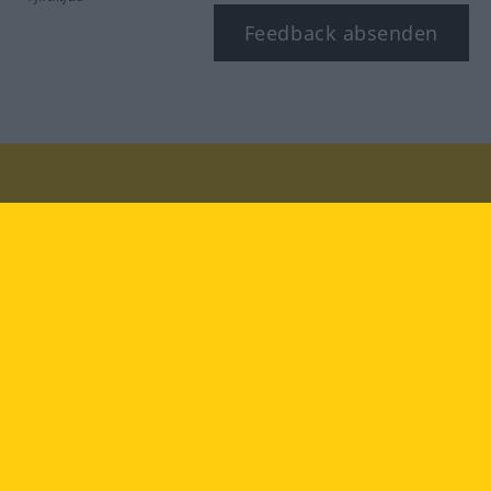
Feedback absenden
Besuchen Sie uns auf:
facebook
YouTube
Instagram
Langenscheidt
NUTZUNGSBEDINGUNGEN