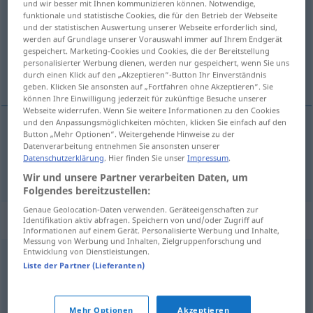
und wir besser mit Ihnen kommunizieren können. Notwendige,
funktionale und statistische Cookies, die für den Betrieb der Webseite
Übersicht aller Übersetzungen
und der statistischen Auswertung unserer Webseite erforderlich sind,
werden auf Grundlage unserer Vorauswahl immer auf Ihrem Endgerät
(Für mehr Details die Übersetzung anklicken/antippen)
gespeichert. Marketing-Cookies und Cookies, die der Bereitstellung
personalisierter Werbung dienen, werden nur gespeichert, wenn Sie uns
pyytää
durch einen Klick auf den „Akzeptieren“-Button Ihr Einverständnis
geben. Klicken Sie ansonsten auf „Fortfahren ohne Akzeptieren“. Sie
können Ihre Einwilligung jederzeit für zukünftige Besuche unserer
Webseite widerrufen. Wenn Sie weitere Informationen zu den Cookies
und den Anpassungsmöglichkeiten möchten, klicken Sie einfach auf den
Button „Mehr Optionen“. Weitergehende Hinweise zu der
pyytää
(
etwas von jemandem
joltakulta jtk
)
Datenverarbeitung entnehmen Sie ansonsten unserer
Datenschutzerklärung
. Hier finden Sie unser
Impressum
.
erbitten
Wir und unsere Partner verarbeiten Daten, um
Folgendes bereitzustellen:
Genaue Geolocation-Daten verwenden. Geräteeigenschaften zur
Synonyme für "erbitten"
Identifikation aktiv abfragen. Speichern von und/oder Zugriff auf
Informationen auf einem Gerät. Personalisierte Werbung und Inhalte,
Messung von Werbung und Inhalten, Zielgruppenforschung und
Entwicklung von Dienstleistungen.
Liste der Partner (Lieferanten)
verlangen
,
wünschen
,
wollen
,
mögen
,
fordern
© OpenThesaurus.de
Mehr Optionen
Akzeptieren