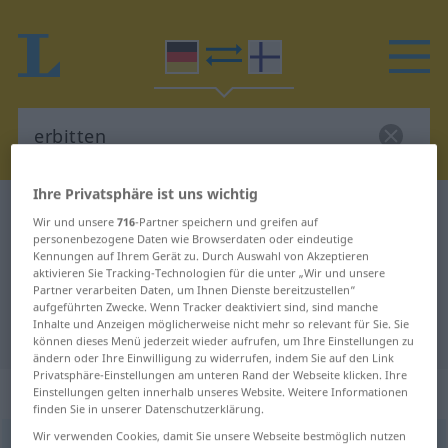
Ihre Privatsphäre ist uns wichtig
Deutsch-Finnisch Wörterbuch
erbitten
Wir und unsere
716
-Partner speichern und greifen auf
Deutsch-Finnisch Übersetzung für
personenbezogene Daten wie Browserdaten oder eindeutige
Kennungen auf Ihrem Gerät zu. Durch Auswahl von Akzeptieren
"erbitten"
aktivieren Sie Tracking-Technologien für die unter „Wir und unsere
Partner verarbeiten Daten, um Ihnen Dienste bereitzustellen“
aufgeführten Zwecke. Wenn Tracker deaktiviert sind, sind manche
Inhalte und Anzeigen möglicherweise nicht mehr so relevant für Sie. Sie
"erbitten" Finnisch Übersetzung
können dieses Menü jederzeit wieder aufrufen, um Ihre Einstellungen zu
ändern oder Ihre Einwilligung zu widerrufen, indem Sie auf den Link
Privatsphäre-Einstellungen am unteren Rand der Webseite klicken. Ihre
„erbitten“
Einstellungen gelten innerhalb unseres Website. Weitere Informationen
finden Sie in unserer Datenschutzerklärung.
Wir verwenden Cookies, damit Sie unsere Webseite bestmöglich nutzen
erbitten