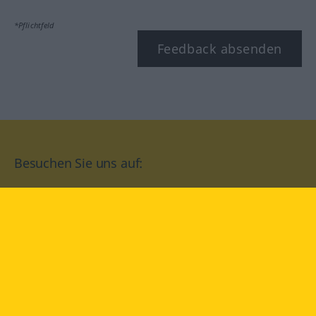
*Pflichtfeld
Feedback absenden
Besuchen Sie uns auf:
facebook
YouTube
Instagram
Langenscheidt