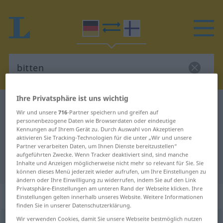
Ihre Privatsphäre ist uns wichtig
Deutsch-Finnisch Wörterbuch
bitten
Wir und unsere
716
-Partner speichern und greifen auf
Deutsch-Finnisch Übersetzung für
personenbezogene Daten wie Browserdaten oder eindeutige
Kennungen auf Ihrem Gerät zu. Durch Auswahl von Akzeptieren
"bitten"
aktivieren Sie Tracking-Technologien für die unter „Wir und unsere
Partner verarbeiten Daten, um Ihnen Dienste bereitzustellen“
aufgeführten Zwecke. Wenn Tracker deaktiviert sind, sind manche
Inhalte und Anzeigen möglicherweise nicht mehr so relevant für Sie. Sie
"bitten" Finnisch Übersetzung
können dieses Menü jederzeit wieder aufrufen, um Ihre Einstellungen zu
ändern oder Ihre Einwilligung zu widerrufen, indem Sie auf den Link
Privatsphäre-Einstellungen am unteren Rand der Webseite klicken. Ihre
„bitten“
Einstellungen gelten innerhalb unseres Website. Weitere Informationen
finden Sie in unserer Datenschutzerklärung.
Wir verwenden Cookies, damit Sie unsere Webseite bestmöglich nutzen
bitten