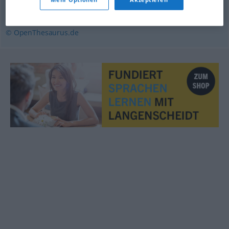
anhalten
,
einladen
,
auffordern
© OpenThesaurus.de