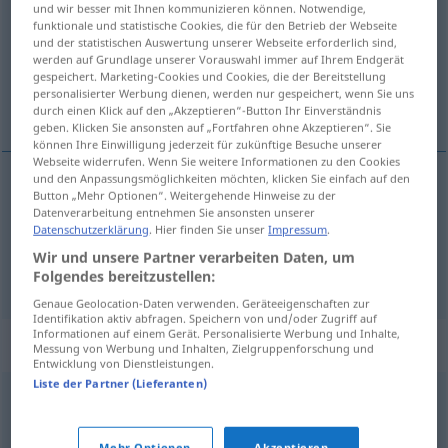
und wir besser mit Ihnen kommunizieren können. Notwendige,
funktionale und statistische Cookies, die für den Betrieb der Webseite
Übersicht aller Übersetzungen
und der statistischen Auswertung unserer Webseite erforderlich sind,
werden auf Grundlage unserer Vorauswahl immer auf Ihrem Endgerät
(Für mehr Details die Übersetzung anklicken/antippen)
gespeichert. Marketing-Cookies und Cookies, die der Bereitstellung
personalisierter Werbung dienen, werden nur gespeichert, wenn Sie uns
pyytää
durch einen Klick auf den „Akzeptieren“-Button Ihr Einverständnis
geben. Klicken Sie ansonsten auf „Fortfahren ohne Akzeptieren“. Sie
können Ihre Einwilligung jederzeit für zukünftige Besuche unserer
Webseite widerrufen. Wenn Sie weitere Informationen zu den Cookies
und den Anpassungsmöglichkeiten möchten, klicken Sie einfach auf den
Button „Mehr Optionen“. Weitergehende Hinweise zu der
pyytää
(
jemanden um etwas
joltakulta jtk
)
Datenverarbeitung entnehmen Sie ansonsten unserer
Datenschutzerklärung
. Hier finden Sie unser
Impressum
.
bitten
Wir und unsere Partner verarbeiten Daten, um
Folgendes bereitzustellen:
Genaue Geolocation-Daten verwenden. Geräteeigenschaften zur
Identifikation aktiv abfragen. Speichern von und/oder Zugriff auf
Informationen auf einem Gerät. Personalisierte Werbung und Inhalte,
Synonyme für "bitten"
Messung von Werbung und Inhalten, Zielgruppenforschung und
Entwicklung von Dienstleistungen.
Liste der Partner (Lieferanten)
betteln (um)
,
fordern
,
ersuchen
,
fragen (nach)
Mehr Optionen
Akzeptieren