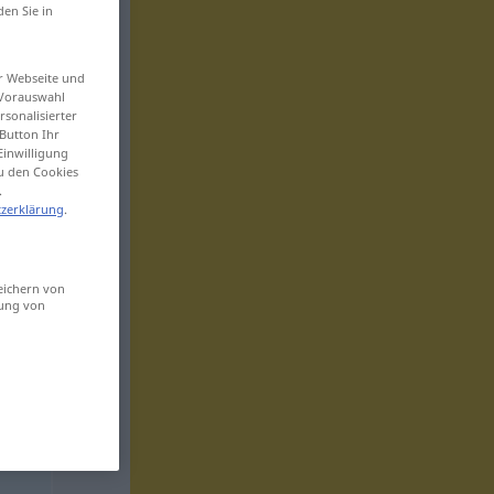
den Sie in
er Webseite und
 Vorauswahl
sonalisierter
Button Ihr
Einwilligung
zu den Cookies
.
zerklärung
.
eichern von
sung von