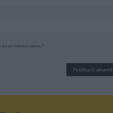
m Sie ein Häkchen setzen.*
Feedback absend