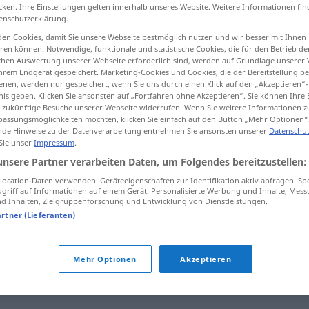
cken. Ihre Einstellungen gelten innerhalb unseres Website. Weitere Informationen fin
enschutzerklärung.
en Cookies, damit Sie unsere Webseite bestmöglich nutzen und wir besser mit Ihnen
en können. Notwendige, funktionale und statistische Cookies, die für den Betrieb d
tippen)
ischen Auswertung unserer Webseite erforderlich sind, werden auf Grundlage unserer
hrem Endgerät gespeichert. Marketing-Cookies und Cookies, die der Bereitstellung per
nen, werden nur gespeichert, wenn Sie uns durch einen Klick auf den „Akzeptieren“-
nis geben. Klicken Sie ansonsten auf „Fortfahren ohne Akzeptieren“. Sie können Ihre 
ür zukünftige Besuche unserer Webseite widerrufen. Wenn Sie weitere Informationen 
assungsmöglichkeiten möchten, klicken Sie einfach auf den Button „Mehr Optionen“
de Hinweise zu der Datenverarbeitung entnehmen Sie ansonsten unserer
Datenschut
 Sie unser
Impressum
.
bewerten
unsere Partner verarbeiten Daten, um Folgendes bereitzustellen:
ocation-Daten verwenden. Geräteeigenschaften zur Identifikation aktiv abfragen. Sp
griff auf Informationen auf einem Gerät. Personalisierte Werbung und Inhalte, Mes
 Inhalten, Zielgruppenforschung und Entwicklung von Dienstleistungen.
artner (Lieferanten)
,
würdigen
,
ermessen
,
(etwas für gut/schlecht) befinden
,
Mehr Optionen
Akzeptieren
(ugs.)