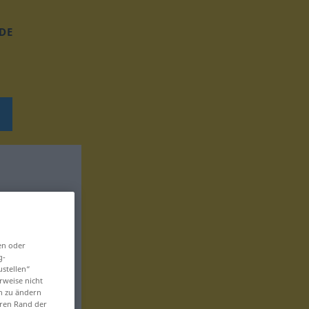
DE
en oder
g-
ustellen“
rweise nicht
en zu ändern
eren Rand der