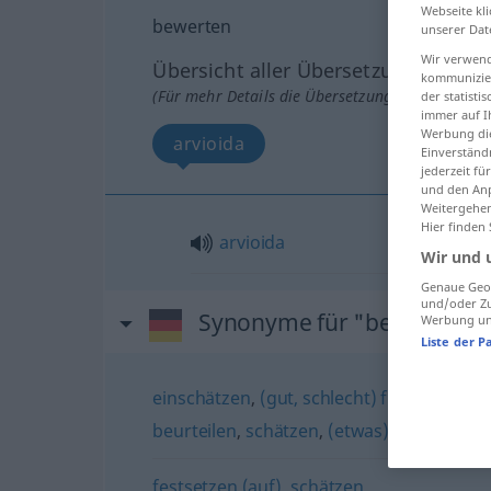
Webseite kli
bewerten
unserer Dat
Wir verwend
Übersicht aller Übersetzungen
kommunizier
(Für mehr Details die Übersetzung anklicken/an
der statist
immer auf I
Werbung die
arvioida
Einverständ
jederzeit f
und den Anp
Weitergehen
Hier finden
arvioida
Wir und 
Genaue Geol
und/oder Zu
Synonyme für "bewerten"
Werbung und
Liste der P
einschätzen
,
(gut, schlecht) finden (ugs.)
beurteilen
,
schätzen
,
(etwas) finden (an) 
festsetzen (auf)
,
schätzen