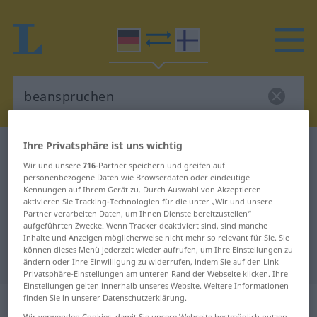
Ihre Privatsphäre ist uns wichtig
Deutsch-Finnisch Wörterbuch
beanspruchen
Wir und unsere
716
-Partner speichern und greifen auf
Deutsch-Finnisch Übersetzung für
personenbezogene Daten wie Browserdaten oder eindeutige
Kennungen auf Ihrem Gerät zu. Durch Auswahl von Akzeptieren
"beanspruchen"
aktivieren Sie Tracking-Technologien für die unter „Wir und unsere
Partner verarbeiten Daten, um Ihnen Dienste bereitzustellen“
aufgeführten Zwecke. Wenn Tracker deaktiviert sind, sind manche
"beanspruchen" Finnisch
Inhalte und Anzeigen möglicherweise nicht mehr so relevant für Sie. Sie
können dieses Menü jederzeit wieder aufrufen, um Ihre Einstellungen zu
Übersetzung
ändern oder Ihre Einwilligung zu widerrufen, indem Sie auf den Link
Privatsphäre-Einstellungen am unteren Rand der Webseite klicken. Ihre
Einstellungen gelten innerhalb unseres Website. Weitere Informationen
„beanspruchen“
finden Sie in unserer Datenschutzerklärung.
Wir verwenden Cookies, damit Sie unsere Webseite bestmöglich nutzen