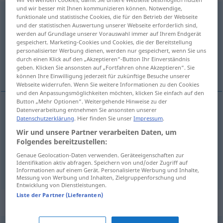
und wir besser mit Ihnen kommunizieren können. Notwendige,
beanspruchen
funktionale und statistische Cookies, die für den Betrieb der Webseite
und der statistischen Auswertung unserer Webseite erforderlich sind,
Übersicht aller Übersetzungen
werden auf Grundlage unserer Vorauswahl immer auf Ihrem Endgerät
gespeichert. Marketing-Cookies und Cookies, die der Bereitstellung
(Für mehr Details die Übersetzung anklicken/antippen)
personalisierter Werbung dienen, werden nur gespeichert, wenn Sie uns
durch einen Klick auf den „Akzeptieren“-Button Ihr Einverständnis
vaatia, viedä, rasittaa
geben. Klicken Sie ansonsten auf „Fortfahren ohne Akzeptieren“. Sie
können Ihre Einwilligung jederzeit für zukünftige Besuche unserer
Webseite widerrufen. Wenn Sie weitere Informationen zu den Cookies
und den Anpassungsmöglichkeiten möchten, klicken Sie einfach auf den
Button „Mehr Optionen“. Weitergehende Hinweise zu der
Datenverarbeitung entnehmen Sie ansonsten unserer
vaatia
beanspruchen
fordern
Datenschutzerklärung
. Hier finden Sie unser
Impressum
.
Wir und unsere Partner verarbeiten Daten, um
Folgendes bereitzustellen:
viedä
beanspruchen
Platz, Zeit
Genaue Geolocation-Daten verwenden. Geräteeigenschaften zur
Identifikation aktiv abfragen. Speichern von und/oder Zugriff auf
rasittaa
beanspruchen
Beruf jemanden
a.
TECH
Informationen auf einem Gerät. Personalisierte Werbung und Inhalte,
Messung von Werbung und Inhalten, Zielgruppenforschung und
Entwicklung von Dienstleistungen.
Liste der Partner (Lieferanten)
Synonyme für "beanspruchen"