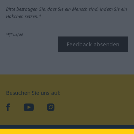
Bitte bestätigen Sie, dass Sie ein Mensch sind, indem Sie ein
Häkchen setzen.*
*Pflichtfeld
Feedback absenden
Besuchen Sie uns auf:
facebook
YouTube
Instagram