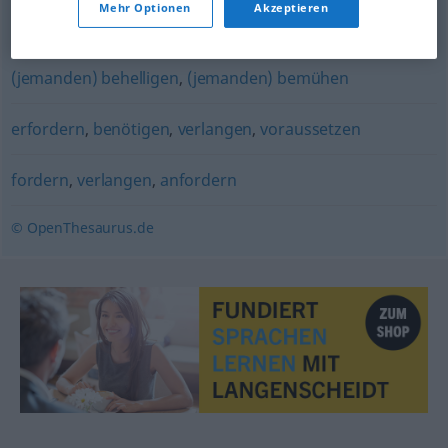
Mehr Optionen
Akzeptieren
(für sich) reklamieren (dass)
(jemanden) behelligen
,
(jemanden) bemühen
erfordern
,
benötigen
,
verlangen
,
voraussetzen
fordern
,
verlangen
,
anfordern
© OpenThesaurus.de