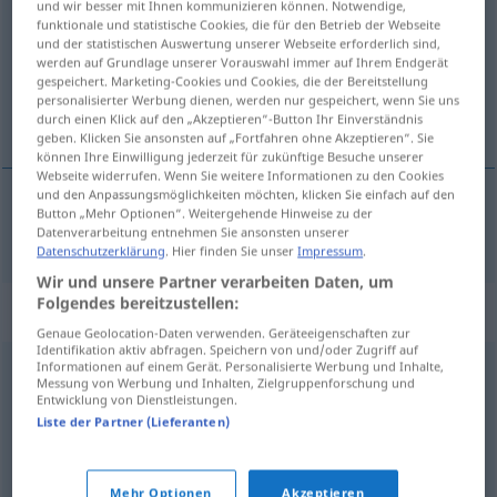
und wir besser mit Ihnen kommunizieren können. Notwendige,
funktionale und statistische Cookies, die für den Betrieb der Webseite
Übersicht aller Übersetzungen
und der statistischen Auswertung unserer Webseite erforderlich sind,
werden auf Grundlage unserer Vorauswahl immer auf Ihrem Endgerät
(Für mehr Details die Übersetzung anklicken/antippen)
gespeichert. Marketing-Cookies und Cookies, die der Bereitstellung
personalisierter Werbung dienen, werden nur gespeichert, wenn Sie uns
harkita
durch einen Klick auf den „Akzeptieren“-Button Ihr Einverständnis
geben. Klicken Sie ansonsten auf „Fortfahren ohne Akzeptieren“. Sie
können Ihre Einwilligung jederzeit für zukünftige Besuche unserer
Webseite widerrufen. Wenn Sie weitere Informationen zu den Cookies
und den Anpassungsmöglichkeiten möchten, klicken Sie einfach auf den
Button „Mehr Optionen“. Weitergehende Hinweise zu der
harkita
abwägen
Datenverarbeitung entnehmen Sie ansonsten unserer
Datenschutzerklärung
. Hier finden Sie unser
Impressum
.
Wir und unsere Partner verarbeiten Daten, um
Folgendes bereitzustellen:
Synonyme für "abwägen"
Genaue Geolocation-Daten verwenden. Geräteeigenschaften zur
Identifikation aktiv abfragen. Speichern von und/oder Zugriff auf
Informationen auf einem Gerät. Personalisierte Werbung und Inhalte,
Messung von Werbung und Inhalten, Zielgruppenforschung und
prüfen
,
beurteilen
,
einschätzen
Entwicklung von Dienstleistungen.
Liste der Partner (Lieferanten)
abschätzen
Mehr Optionen
Akzeptieren
© OpenThesaurus.de