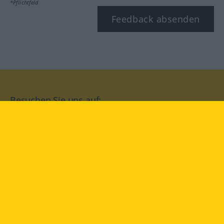
*Pflichtfeld
Feedback absenden
Besuchen Sie uns auf:
facebook
YouTube
Instagram
Langenscheidt
NUTZUNGSBEDINGUNGEN