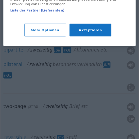
Entwicklung von Dienstleistungen.
Liste der Partner (Lieferanten)
two-sided
zweiseitig
MATH
bilateral
zweiseitig
MATH
Mehr Optionen
Akzeptieren
bipartite
zweiseitig
Abkommen etc
JUR
POL
bilateral
zweiseitig
besonders verbindlich
JUR
POL
two-page
zweiseitig
Brief etc
(
ATTR
)
reversible
zweiseitig
Stoff
TEX