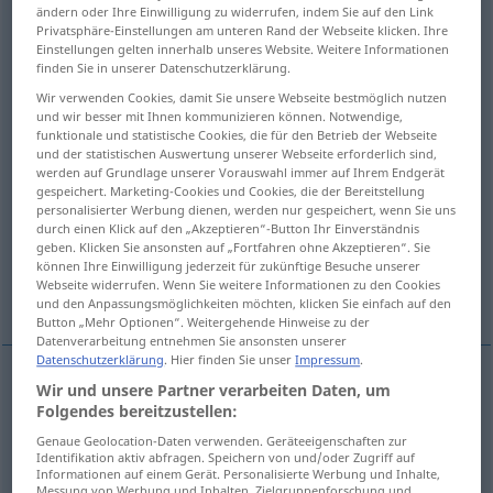
ändern oder Ihre Einwilligung zu widerrufen, indem Sie auf den Link
Privatsphäre-Einstellungen am unteren Rand der Webseite klicken. Ihre
Übersicht aller Übersetzungen
Einstellungen gelten innerhalb unseres Website. Weitere Informationen
(Für mehr Details die Übersetzung anklicken/antippen)
finden Sie in unserer Datenschutzerklärung.
Wir verwenden Cookies, damit Sie unsere Webseite bestmöglich nutzen
double-sided, two-sided
und wir besser mit Ihnen kommunizieren können. Notwendige,
funktionale und statistische Cookies, die für den Betrieb der Webseite
und der statistischen Auswertung unserer Webseite erforderlich sind,
two-sided, bilateral
bipartite, bilateral
werden auf Grundlage unserer Vorauswahl immer auf Ihrem Endgerät
gespeichert. Marketing-Cookies und Cookies, die der Bereitstellung
personalisierter Werbung dienen, werden nur gespeichert, wenn Sie uns
durch einen Klick auf den „Akzeptieren“-Button Ihr Einverständnis
two-page
reversible
geben. Klicken Sie ansonsten auf „Fortfahren ohne Akzeptieren“. Sie
können Ihre Einwilligung jederzeit für zukünftige Besuche unserer
Webseite widerrufen. Wenn Sie weitere Informationen zu den Cookies
zygomorphic
bilateral
und den Anpassungsmöglichkeiten möchten, klicken Sie einfach auf den
Button „Mehr Optionen“. Weitergehende Hinweise zu der
Datenverarbeitung entnehmen Sie ansonsten unserer
Datenschutzerklärung
. Hier finden Sie unser
Impressum
.
Wir und unsere Partner verarbeiten Daten, um
double-sided
zweiseitig
Folie etc
Folgendes bereitzustellen:
Genaue Geolocation-Daten verwenden. Geräteeigenschaften zur
two-sided
zweiseitig
Folie etc
Identifikation aktiv abfragen. Speichern von und/oder Zugriff auf
Informationen auf einem Gerät. Personalisierte Werbung und Inhalte,
Messung von Werbung und Inhalten, Zielgruppenforschung und