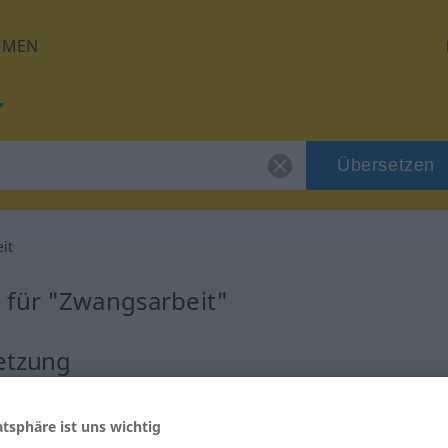
HMEN
Übersetzen
it
 für "Zwangsarbeit"
etzung
m
atsphäre ist uns wichtig