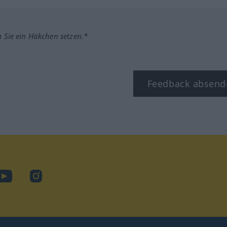
m Sie ein Häkchen setzen.*
Feedback absend
ook
YouTube
Instagram