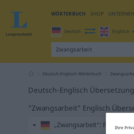
WÖRTERBUCH
SHOP
UNTERNE
Deutsch
Englisch
Deutsch-Englisch Wörterbuch
Zwangsarbe
Deutsch-Englisch Übersetzung
"Zwangsarbeit" Englisch Übers
„Zwangsarbeit“
: Femininu
Ihre Priv