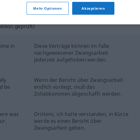
Mehr Optionen
Akzeptieren
 Quellen für "Zwangsarbeit"
ktion geprüft)
ime in
Diese Verträge können im Falle
nachgewiesener Zwangsarbeit
jederzeit aufgehoben werden.
lly
Wenn der Bericht über Zwangsarbeit
d be
endlich vorliegt, muß das
Zollabkommen abgeschafft werden.
here was
Drittens, ich hatte verstanden, in Kürze
ur.
werde es einen Bericht über
Zwangsarbeit geben.