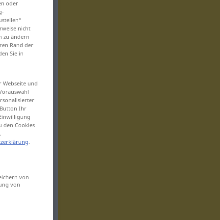
en oder
g-
ustellen“
rweise nicht
en zu ändern
eren Rand der
den Sie in
er Webseite und
 Vorauswahl
sonalisierter
Button Ihr
Einwilligung
zu den Cookies
.
zerklärung
.
eichern von
sung von