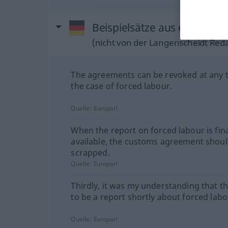
Beispielsätze aus externen
(nicht von der Langenscheidt Reda
The agreements can be revoked at any t
the case of forced labour.
Quelle:
Europarl
When the report on forced labour is fina
available, the customs agreement shoul
scrapped.
Quelle:
Europarl
Thirdly, it was my understanding that t
to be a report shortly about forced labo
Quelle:
Europarl