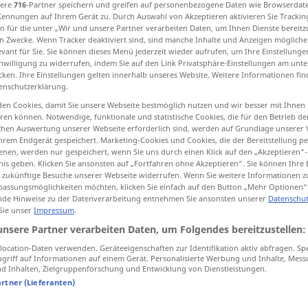
sere
716
-Partner speichern und greifen auf personenbezogene Daten wie Browserdat
Kennungen auf Ihrem Gerät zu. Durch Auswahl von Akzeptieren aktivieren Sie Trackin
n für die unter „Wir und unsere Partner verarbeiten Daten, um Ihnen Dienste bereitz
n Zwecke. Wenn Tracker deaktiviert sind, sind manche Inhalte und Anzeigen mögliche
evant für Sie. Sie können dieses Menü jederzeit wieder aufrufen, um Ihre Einstellung
tippen)
inwilligung zu widerrufen, indem Sie auf den Link Privatsphäre-Einstellungen am unt
cken. Ihre Einstellungen gelten innerhalb unseres Website. Weitere Informationen fin
enschutzerklärung.
forced labor, forced labour
en Cookies, damit Sie unsere Webseite bestmöglich nutzen und wir besser mit Ihnen
en können. Notwendige, funktionale und statistische Cookies, die für den Betrieb d
ischen Auswertung unserer Webseite erforderlich sind, werden auf Grundlage unserer
hrem Endgerät gespeichert. Marketing-Cookies und Cookies, die der Bereitstellung per
Zwangsarbeit
nicht freiwillige
nen, werden nur gespeichert, wenn Sie uns durch einen Klick auf den „Akzeptieren“-
nis geben. Klicken Sie ansonsten auf „Fortfahren ohne Akzeptieren“. Sie können Ihre 
ür zukünftige Besuche unserer Webseite widerrufen. Wenn Sie weitere Informationen 
assungsmöglichkeiten möchten, klicken Sie einfach auf den Button „Mehr Optionen“
de Hinweise zu der Datenverarbeitung entnehmen Sie ansonsten unserer
Datenschut
 Sie unser
Impressum
.
unsere Partner verarbeiten Daten, um Folgendes bereitzustellen:
Abschaffung
der Zwangsarbeit
ocation-Daten verwenden. Geräteeigenschaften zur Identifikation aktiv abfragen. Sp
griff auf Informationen auf einem Gerät. Personalisierte Werbung und Inhalte, Mes
 Inhalten, Zielgruppenforschung und Entwicklung von Dienstleistungen.
Zwangsarbeit
Gefangenenarbeit:
artner (Lieferanten)
als Zusatzstrafe