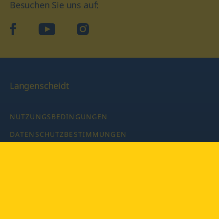
Besuchen Sie uns auf:
facebook
YouTube
Instagram
Langenscheidt
NUTZUNGSBEDINGUNGEN
DATENSCHUTZBESTIMMUNGEN
IMPRESSUM
PRIVATSPHÄRE-EINSTELLUNGEN
LATEINWÖRTERBUCH MIT CODE
Copyright © 2026 PONS Langenscheidt GmbH, Alle Rechte