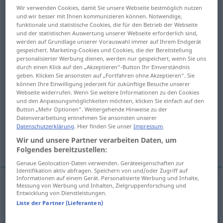
Wir verwenden Cookies, damit Sie unsere Webseite bestmöglich nutzen
und wir besser mit Ihnen kommunizieren können. Notwendige,
Übersicht aller Übersetzungen
funktionale und statistische Cookies, die für den Betrieb der Webseite
(Für mehr Details die Übersetzung anklicken/antippen)
und der statistischen Auswertung unserer Webseite erforderlich sind,
werden auf Grundlage unserer Vorauswahl immer auf Ihrem Endgerät
gespeichert. Marketing-Cookies und Cookies, die der Bereitstellung
attachment, additional implement, ancillary
personalisierter Werbung dienen, werden nur gespeichert, wenn Sie uns
equipment
durch einen Klick auf den „Akzeptieren“-Button Ihr Einverständnis
geben. Klicken Sie ansonsten auf „Fortfahren ohne Akzeptieren“. Sie
können Ihre Einwilligung jederzeit für zukünftige Besuche unserer
auxiliary set
Webseite widerrufen. Wenn Sie weitere Informationen zu den Cookies
und den Anpassungsmöglichkeiten möchten, klicken Sie einfach auf den
Button „Mehr Optionen“. Weitergehende Hinweise zu der
peripheral, auxiliary device, add-on
Datenverarbeitung entnehmen Sie ansonsten unserer
Datenschutzerklärung
. Hier finden Sie unser
Impressum
.
Wir und unsere Partner verarbeiten Daten, um
accessories
Folgendes bereitzustellen:
Genaue Geolocation-Daten verwenden. Geräteeigenschaften zur
Identifikation aktiv abfragen. Speichern von und/oder Zugriff auf
Informationen auf einem Gerät. Personalisierte Werbung und Inhalte,
Messung von Werbung und Inhalten, Zielgruppenforschung und
Entwicklung von Dienstleistungen.
attachment
Zusatzgerät
TECH
Liste der Partner (Lieferanten)
additional
implement
Zusatzgerät
TECH