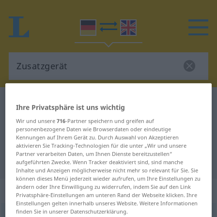
Deutsch-Englisch Wörterbuch
Zusatzgerät
Ihre Privatsphäre ist uns wichtig
Deutsch-Englisch Übersetzung für
Wir und unsere
716
-Partner speichern und greifen auf
personenbezogene Daten wie Browserdaten oder eindeutige
"Zusatzgerät"
Kennungen auf Ihrem Gerät zu. Durch Auswahl von Akzeptieren
aktivieren Sie Tracking-Technologien für die unter „Wir und unsere
Partner verarbeiten Daten, um Ihnen Dienste bereitzustellen“
"Zusatzgerät" Englisch Übersetzung
aufgeführten Zwecke. Wenn Tracker deaktiviert sind, sind manche
Inhalte und Anzeigen möglicherweise nicht mehr so relevant für Sie. Sie
können dieses Menü jederzeit wieder aufrufen, um Ihre Einstellungen zu
ändern oder Ihre Einwilligung zu widerrufen, indem Sie auf den Link
„Zusatzgerät“
: Neutrum
Privatsphäre-Einstellungen am unteren Rand der Webseite klicken. Ihre
Einstellungen gelten innerhalb unseres Website. Weitere Informationen
finden Sie in unserer Datenschutzerklärung.
Zusatzgerät
n