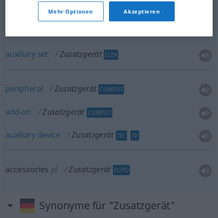
Mehr Optionen
Akzeptieren
ancillary
equipment
Zusatzgerät
TECH
auxiliary
set
Zusatzgerät
ELEK
peripheral
Zusatzgerät
COMPUT
add-on
Zusatzgerät
COMPUT
auxiliary
device
Zusatzgerät
TEL
TV
accessories
pl
Zusatzgerät
FOTO
Synonyme für "Zusatzgerät"