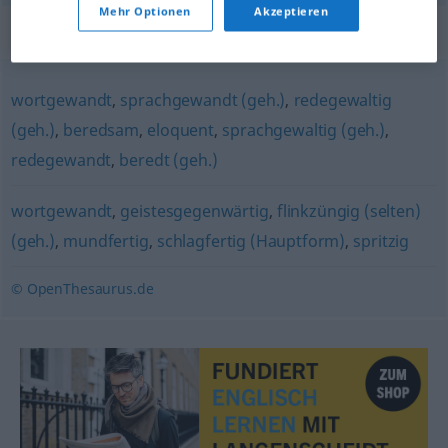
Mehr Optionen
Akzeptieren
Synonyme für "zungenfertig"
wortgewandt
,
sprachgewandt (geh.)
,
redegewaltig
(geh.)
,
beredsam
,
eloquent
,
sprachgewaltig (geh.)
,
redegewandt
,
beredt (geh.)
wortgewandt
,
geistesgegenwärtig
,
flinkzüngig (selten)
(geh.)
,
mundfertig
,
schlagfertig (Hauptform)
,
spritzig
© OpenThesaurus.de