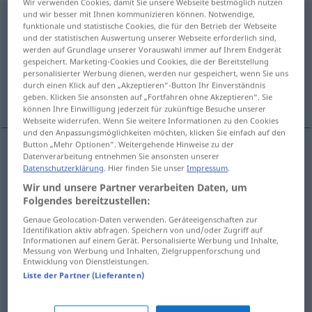
Wir verwenden Cookies, damit Sie unsere Webseite bestmöglich nutzen
und wir besser mit Ihnen kommunizieren können. Notwendige,
zungenfertig
adj
funktionale und statistische Cookies, die für den Betrieb der Webseite
und der statistischen Auswertung unserer Webseite erforderlich sind,
Übersicht aller Übersetzungen
werden auf Grundlage unserer Vorauswahl immer auf Ihrem Endgerät
gespeichert. Marketing-Cookies und Cookies, die der Bereitstellung
(Für mehr Details die Übersetzung anklicken/antippen)
personalisierter Werbung dienen, werden nur gespeichert, wenn Sie uns
durch einen Klick auf den „Akzeptieren“-Button Ihr Einverständnis
eloquent, fluent, voluble
glib
geben. Klicken Sie ansonsten auf „Fortfahren ohne Akzeptieren“. Sie
können Ihre Einwilligung jederzeit für zukünftige Besuche unserer
Webseite widerrufen. Wenn Sie weitere Informationen zu den Cookies
und den Anpassungsmöglichkeiten möchten, klicken Sie einfach auf den
Button „Mehr Optionen“. Weitergehende Hinweise zu der
Datenverarbeitung entnehmen Sie ansonsten unserer
eloquent
zungenfertig
redegewandt
Datenschutzerklärung
. Hier finden Sie unser
Impressum
.
Wir und unsere Partner verarbeiten Daten, um
fluent
zungenfertig
redegewandt
Folgendes bereitzustellen:
Genaue Geolocation-Daten verwenden. Geräteeigenschaften zur
Identifikation aktiv abfragen. Speichern von und/oder Zugriff auf
voluble
zungenfertig
redegewandt
Informationen auf einem Gerät. Personalisierte Werbung und Inhalte,
Messung von Werbung und Inhalten, Zielgruppenforschung und
Entwicklung von Dienstleistungen.
Liste der Partner (Lieferanten)
glib
zungenfertig
PEJ