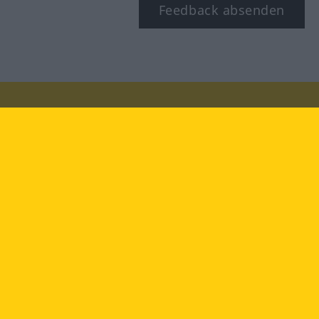
Feedback absenden
Besuchen Sie uns auf:
facebook
YouTube
Instagram
Langenscheidt
NUTZUNGSBEDINGUNGEN
DATENSCHUTZBESTIMMUNGEN