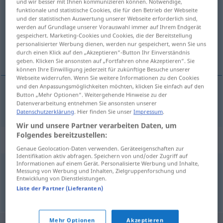
und wir besser mit Ihnen kommunizieren können. Notwendige,
funktionale und statistische Cookies, die für den Betrieb der Webseite
Übersicht aller Übersetzungen
und der statistischen Auswertung unserer Webseite erforderlich sind,
werden auf Grundlage unserer Vorauswahl immer auf Ihrem Endgerät
(Für mehr Details die Übersetzung anklicken/antippen)
gespeichert. Marketing-Cookies und Cookies, die der Bereitstellung
personalisierter Werbung dienen, werden nur gespeichert, wenn Sie uns
ornamentation
durch einen Klick auf den „Akzeptieren“-Button Ihr Einverständnis
geben. Klicken Sie ansonsten auf „Fortfahren ohne Akzeptieren“. Sie
können Ihre Einwilligung jederzeit für zukünftige Besuche unserer
Webseite widerrufen. Wenn Sie weitere Informationen zu den Cookies
und den Anpassungsmöglichkeiten möchten, klicken Sie einfach auf den
Button „Mehr Optionen“. Weitergehende Hinweise zu der
ornamentation
Zierwerk
Datenverarbeitung entnehmen Sie ansonsten unserer
Datenschutzerklärung
. Hier finden Sie unser
Impressum
.
Wir und unsere Partner verarbeiten Daten, um
Folgendes bereitzustellen:
Synonyme für "Zierwerk"
Genaue Geolocation-Daten verwenden. Geräteeigenschaften zur
Identifikation aktiv abfragen. Speichern von und/oder Zugriff auf
Informationen auf einem Gerät. Personalisierte Werbung und Inhalte,
Messung von Werbung und Inhalten, Zielgruppenforschung und
Anhängsel
,
Beiwerk
,
Beifügung
Entwicklung von Dienstleistungen.
Liste der Partner (Lieferanten)
© OpenThesaurus.de
Mehr Optionen
Akzeptieren