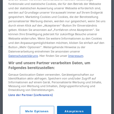
funktionale und statistische Cookies, die für den Betrieb der Webseite
Zickzacklochung
f
und der statistischen Auswertung unserer Webseite erforderlich sind,
werden auf Grundlage unserer Vorauswahl immer auf Ihrem Endgerät
gespeichert. Marketing-Cookies und Cookies, die der Bereitstellung
Übersicht aller Übersetzungen
personalisierter Werbung dienen, werden nur gespeichert, wenn Sie uns
(Für mehr Details die Übersetzung anklicken/antippen)
durch einen Klick auf den „Akzeptieren“-Button Ihr Einverständnis
geben. Klicken Sie ansonsten auf „Fortfahren ohne Akzeptieren“. Sie
können Ihre Einwilligung jederzeit für zukünftige Besuche unserer
diagonal perforation
Webseite widerrufen. Wenn Sie weitere Informationen zu den Cookies
und den Anpassungsmöglichkeiten möchten, klicken Sie einfach auf den
Button „Mehr Optionen“. Weitergehende Hinweise zu der
Datenverarbeitung entnehmen Sie ansonsten unserer
Datenschutzerklärung
. Hier finden Sie unser
Impressum
.
diagonal
(
od
zigzag)
perforation
Wir und unsere Partner verarbeiten Daten, um
Folgendes bereitzustellen:
Zickzacklochung
TECH
Genaue Geolocation-Daten verwenden. Geräteeigenschaften zur
Identifikation aktiv abfragen. Speichern von und/oder Zugriff auf
Informationen auf einem Gerät. Personalisierte Werbung und Inhalte,
Messung von Werbung und Inhalten, Zielgruppenforschung und
Entwicklung von Dienstleistungen.
Liste der Partner (Lieferanten)
Mehr Optionen
Akzeptieren