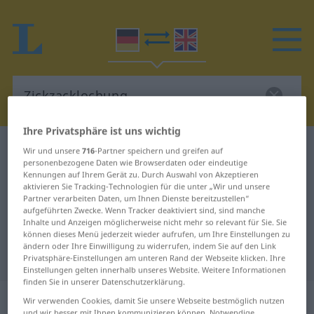
Ihre Privatsphäre ist uns wichtig
Deutsch-Englisch Wörterbuch
Zickzacklochung
Wir und unsere
716
-Partner speichern und greifen auf
personenbezogene Daten wie Browserdaten oder eindeutige
Deutsch-Englisch Übersetzung für
Kennungen auf Ihrem Gerät zu. Durch Auswahl von Akzeptieren
aktivieren Sie Tracking-Technologien für die unter „Wir und unsere
"Zickzacklochung"
Partner verarbeiten Daten, um Ihnen Dienste bereitzustellen“
aufgeführten Zwecke. Wenn Tracker deaktiviert sind, sind manche
Inhalte und Anzeigen möglicherweise nicht mehr so relevant für Sie. Sie
"Zickzacklochung" Englisch
können dieses Menü jederzeit wieder aufrufen, um Ihre Einstellungen zu
ändern oder Ihre Einwilligung zu widerrufen, indem Sie auf den Link
Übersetzung
Privatsphäre-Einstellungen am unteren Rand der Webseite klicken. Ihre
Einstellungen gelten innerhalb unseres Website. Weitere Informationen
finden Sie in unserer Datenschutzerklärung.
„Zickzacklochung“
: Femininum
Wir verwenden Cookies, damit Sie unsere Webseite bestmöglich nutzen
und wir besser mit Ihnen kommunizieren können. Notwendige,