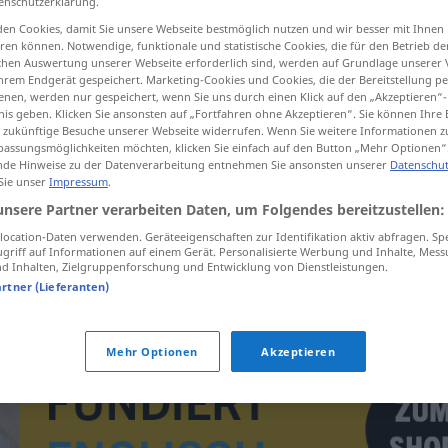
enschutzerklärung.
en Cookies, damit Sie unsere Webseite bestmöglich nutzen und wir besser mit Ihnen
en können. Notwendige, funktionale und statistische Cookies, die für den Betrieb d
ischen Auswertung unserer Webseite erforderlich sind, werden auf Grundlage unserer
hrem Endgerät gespeichert. Marketing-Cookies und Cookies, die der Bereitstellung per
tippen)
nen, werden nur gespeichert, wenn Sie uns durch einen Klick auf den „Akzeptieren“-
nis geben. Klicken Sie ansonsten auf „Fortfahren ohne Akzeptieren“. Sie können Ihre 
s-
ür zukünftige Besuche unserer Webseite widerrufen. Wenn Sie weitere Informationen 
assungsmöglichkeiten möchten, klicken Sie einfach auf den Button „Mehr Optionen“
de Hinweise zu der Datenverarbeitung entnehmen Sie ansonsten unserer
Datenschut
 Sie unser
Impressum
.
unsere Partner verarbeiten Daten, um Folgendes bereitzustellen:
Zerstäubung
Atomisierung
ocation-Daten verwenden. Geräteeigenschaften zur Identifikation aktiv abfragen. Sp
griff auf Informationen auf einem Gerät. Personalisierte Werbung und Inhalte, Mes
 Inhalten, Zielgruppenforschung und Entwicklung von Dienstleistungen.
Zerstäubung
Sprühen
artner (Lieferanten)
Mehr Optionen
Akzeptieren