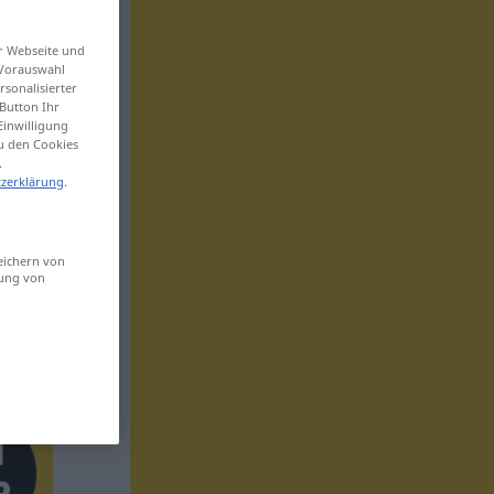
er Webseite und
 Vorauswahl
sonalisierter
Button Ihr
Einwilligung
zu den Cookies
.
zerklärung
.
eichern von
sung von