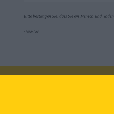
Bitte bestätigen Sie, dass Sie ein Mensch sind, inde
*Pflichtfeld
Besuchen Sie uns auf:
faceb