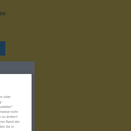
DE
en oder
g-
ustellen“
rweise nicht
en zu ändern
eren Rand der
den Sie in