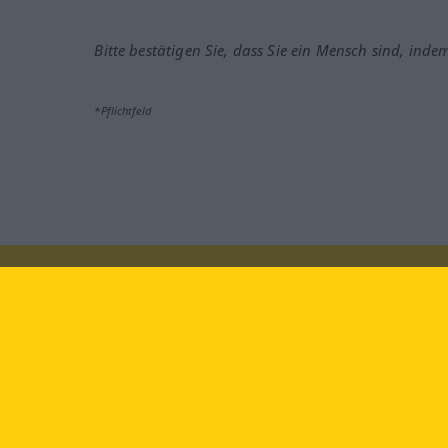
Bitte bestätigen Sie, dass Sie ein Mensch sind, inde
*Pflichtfeld
Besuchen Sie uns auf:
faceb