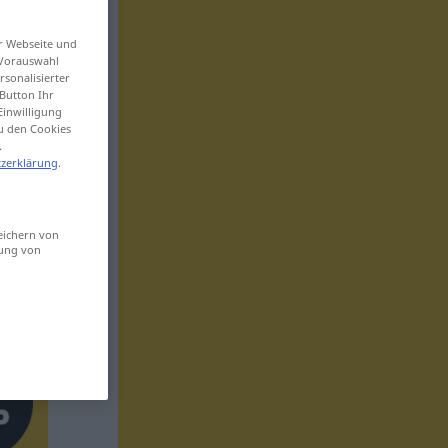
er Webseite und
 Vorauswahl
sonalisierter
Button Ihr
Einwilligung
zu den Cookies
.
zerklärung
.
eichern von
sung von