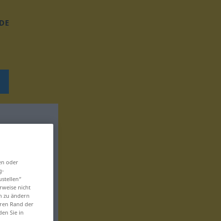
DE
en oder
g-
ustellen“
rweise nicht
en zu ändern
eren Rand der
den Sie in