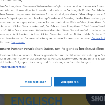
n
pl
>
en Cookies, damit Sie unsere Webseite bestmöglich nutzen und wir besser mit Ihnen
en können. Notwendige, funktionale und statistische Cookies, die für den Betrieb d
ischen Auswertung unserer Webseite erforderlich sind, werden auf Grundlage unserer
hrem Endgerät gespeichert. Marketing-Cookies und Cookies, die der Bereitstellung per
tippen)
nen, werden nur gespeichert, wenn Sie uns durch einen Klick auf den „Akzeptieren“-
nis geben. Klicken Sie ansonsten auf „Fortfahren ohne Akzeptieren“. Sie können Ihre 
ür zukünftige Besuche unserer Webseite widerrufen. Wenn Sie weitere Informationen 
assungsmöglichkeiten möchten, klicken Sie einfach auf den Button „Mehr Optionen“
de Hinweise zu der Datenverarbeitung entnehmen Sie ansonsten unserer
Datenschut
 Sie unser
Impressum
.
unsere Partner verarbeiten Daten, um Folgendes bereitzustellen:
Xanthodermie
Gelbfärbung der
ocation-Daten verwenden. Geräteeigenschaften zur Identifikation aktiv abfragen. Sp
griff auf Informationen auf einem Gerät. Personalisierte Werbung und Inhalte, Mes
Haut
 Inhalten, Zielgruppenforschung und Entwicklung von Dienstleistungen.
artner (Lieferanten)
Mehr Optionen
Akzeptieren