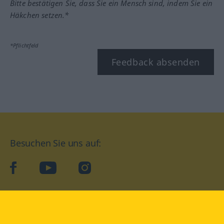
Bitte bestätigen Sie, dass Sie ein Mensch sind, indem Sie ein
Häkchen setzen.*
*Pflichtfeld
Feedback absenden
Besuchen Sie uns auf:
facebook
YouTube
Instagram