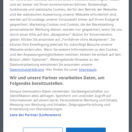
und wir besser mit Ihnen kommunizieren können. Notwendige,
funktionale und statistische Cookies, die für den Betrieb der Webseite
Übersicht aller Übersetzungen
und der statistischen Auswertung unserer Webseite erforderlich sind,
(Für mehr Details die Übersetzung anklicken/antippen)
werden auf Grundlage unserer Vorauswahl immer auf Ihrem Endgerät
gespeichert. Marketing-Cookies und Cookies, die der Bereitstellung
personalisierter Werbung dienen, werden nur gespeichert, wenn Sie uns
evasion
trick, dodge
durch einen Klick auf den „Akzeptieren“-Button Ihr Einverständnis
geben. Klicken Sie ansonsten auf „Fortfahren ohne Akzeptieren“. Sie
können Ihre Einwilligung jederzeit für zukünftige Besuche unserer
Webseite widerrufen. Wenn Sie weitere Informationen zu den Cookies
und den Anpassungsmöglichkeiten möchten, klicken Sie einfach auf den
Button „Mehr Optionen“. Weitergehende Hinweise zu der
evasion
Winkelzug
Ausflucht, Vorwand
Datenverarbeitung entnehmen Sie ansonsten unserer
Datenschutzerklärung
. Hier finden Sie unser
Impressum
.
Wir und unsere Partner verarbeiten Daten, um
Folgendes bereitzustellen:
trick
Winkelzug
Trick, Kniff
Genaue Geolocation-Daten verwenden. Geräteeigenschaften zur
Identifikation aktiv abfragen. Speichern von und/oder Zugriff auf
Informationen auf einem Gerät. Personalisierte Werbung und Inhalte,
dodge
Winkelzug
Trick, Kniff
Messung von Werbung und Inhalten, Zielgruppenforschung und
Entwicklung von Dienstleistungen.
Liste der Partner (Lieferanten)