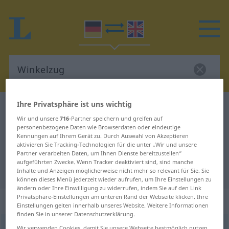
Ihre Privatsphäre ist uns wichtig
Deutsch-Englisch Wörterbuch
Winkelzug
Wir und unsere
716
-Partner speichern und greifen auf
Deutsch-Englisch Übersetzung für
personenbezogene Daten wie Browserdaten oder eindeutige
Kennungen auf Ihrem Gerät zu. Durch Auswahl von Akzeptieren
"Winkelzug"
aktivieren Sie Tracking-Technologien für die unter „Wir und unsere
Partner verarbeiten Daten, um Ihnen Dienste bereitzustellen“
aufgeführten Zwecke. Wenn Tracker deaktiviert sind, sind manche
"Winkelzug" Englisch Übersetzung
Inhalte und Anzeigen möglicherweise nicht mehr so relevant für Sie. Sie
können dieses Menü jederzeit wieder aufrufen, um Ihre Einstellungen zu
ändern oder Ihre Einwilligung zu widerrufen, indem Sie auf den Link
Privatsphäre-Einstellungen am unteren Rand der Webseite klicken. Ihre
„Winkelzug“
: Maskulinum
Einstellungen gelten innerhalb unseres Website. Weitere Informationen
finden Sie in unserer Datenschutzerklärung.
Winkelzug
m
<
meist
pl
>
Wir verwenden Cookies, damit Sie unsere Webseite bestmöglich nutzen